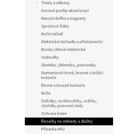
Tmely a silikony
Kovové profily ukončovací
Revizní dvířka a magnety
Sprchové žlaby
Ruční nářadí
Elektrická míchadla a příslušenství
Brusky úhlové elektrické
Vodováhy
Úhelníky, úhloměry, pokosníky
Diamantové řezné, brusné a leštící
kotouče
Řezné a brusné kotouče
Nože
Svěráky, rychlosvěrky, svěrky,
ztužidla, pracovní stoly
Ochrana kolen
Řezačky na obklady a dlažby
Přísavka AKU