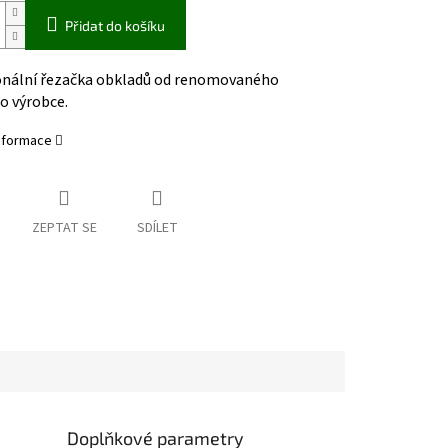
Přidat do košíku
onální řezačka obkladů od renomovaného
o výrobce.
informace
ZEPTAT SE
SDÍLET
Doplňkové parametry