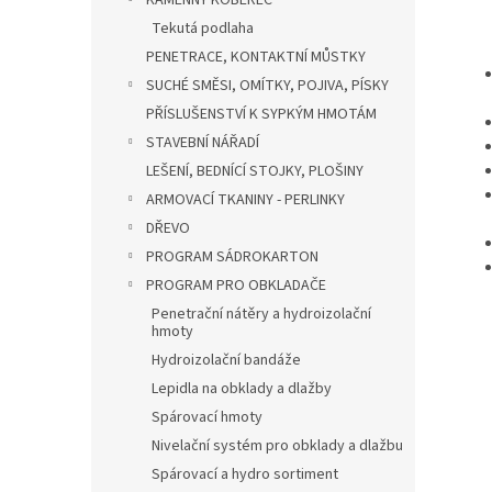
KAMENNÝ KOBEREC
Tekutá podlaha
PENETRACE, KONTAKTNÍ MŮSTKY
SUCHÉ SMĚSI, OMÍTKY, POJIVA, PÍSKY
PŘÍSLUŠENSTVÍ K SYPKÝM HMOTÁM
STAVEBNÍ NÁŘADÍ
LEŠENÍ, BEDNÍCÍ STOJKY, PLOŠINY
ARMOVACÍ TKANINY - PERLINKY
DŘEVO
PROGRAM SÁDROKARTON
PROGRAM PRO OBKLADAČE
Penetrační nátěry a hydroizolační
hmoty
Hydroizolační bandáže
Lepidla na obklady a dlažby
Spárovací hmoty
Nivelační systém pro obklady a dlažbu
Spárovací a hydro sortiment