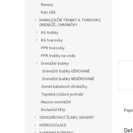
n
Roxory
e
Kari sítě
l
KANALIZAČNÍ TRUBKY A TVAROVKY,
DRENÁŽĚ, CHRÁNIČKY
KG trubky
KG tvarovky
PPR tvarovky
PPR trubky na vodu
Drenážní trubky
Drenážní trubky DĚROVANÉ
Drenážní trubky NEDĚROVANÉ
Zemní kabelové chráničky
Tepelná izolace potrubí
Mazivo montážní
Distanční lišty
Popi
ODVODŇOVACÍ ŽLABY, GEIGERY
HYDROIZOLACE
Det