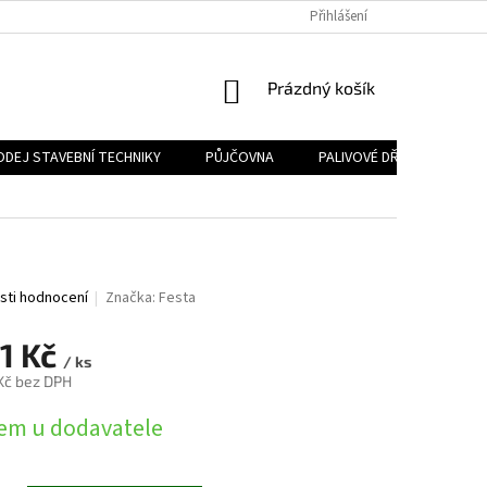
Přihlášení
NÁKUPNÍ
Prázdný košík
KOŠÍK
ODEJ STAVEBNÍ TECHNIKY
PŮJČOVNA
PALIVOVÉ DŘEVO
PA
sti hodnocení
Značka:
Festa
11 Kč
/ ks
 Kč bez DPH
em u dodavatele