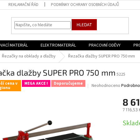
REKLAMAČNÍ ŘÁD
PODMÍNKY OCHRANY OSOBNÍCH ÚDAJŮ
HLEDAT
VACÍ MATERIÁL
ELEKTROMATERIÁL
PRACOVNÍ ODĚVY
PR
Řezačky na obklady a dlažby
Řezačka dlažby SUPER PRO 750 mm
ačka dlažby SUPER PRO 750 mm
5225
ší cena v
MEGA AKCE !
Doporučujeme
Průměrné
Neohodnoceno
Podrobno
gionu
hodnocení
produktu
8 6
je
0,0
7 116,53
z
Měrná
5
Sklad
cena:
hvězdiček.