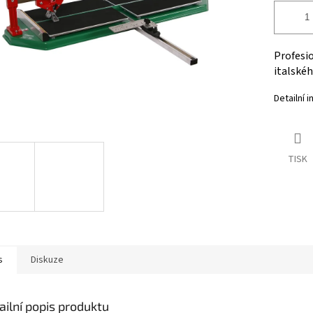
Profesi
italskéh
Detailní 
TISK
s
Diskuze
ailní popis produktu