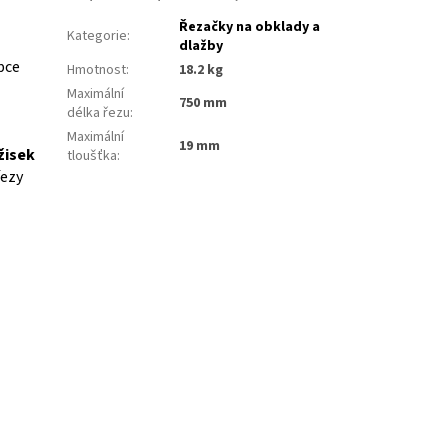
Řezačky na obklady a
Kategorie
:
dlažby
bce
Hmotnost
:
18.2 kg
Maximální
750 mm
délka řezu
:
Maximální
19 mm
žisek
tloušťka
:
řezy