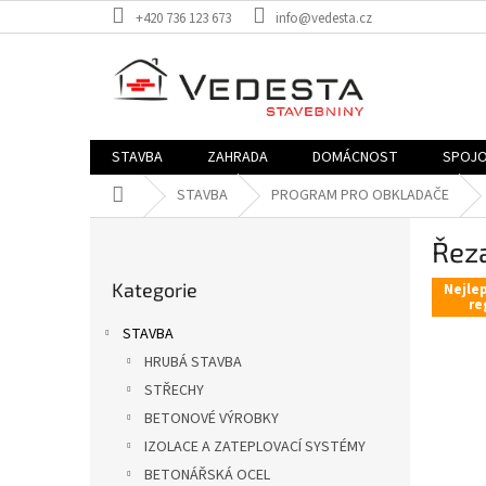
Přejít
+420 736 123 673
info@vedesta.cz
na
obsah
STAVBA
ZAHRADA
DOMÁCNOST
SPOJO
Domů
STAVBA
PROGRAM PRO OBKLADAČE
P
Řez
o
Přeskočit
s
Kategorie
kategorie
Nejlep
t
re
r
STAVBA
a
HRUBÁ STAVBA
n
STŘECHY
n
í
BETONOVÉ VÝROBKY
p
IZOLACE A ZATEPLOVACÍ SYSTÉMY
a
BETONÁŘSKÁ OCEL