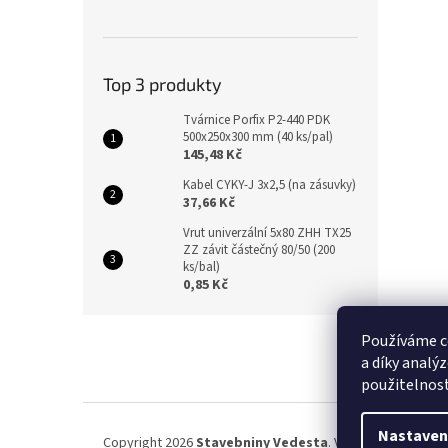
Top 3 produkty
Tvárnice Porfix P2-440 PDK
500x250x300 mm (40 ks/pal)
145,48 Kč
Kabel CYKY-J 3x2,5 (na zásuvky)
37,66 Kč
Vrut univerzální 5x80 ZHH TX25
ZZ závit částečný 80/50 (200
ks/bal)
0,85 Kč
Z
Používáme c
á
a díky analý
p
použitelnos
a
t
í
Nastaven
Copyright 2026
Stavebniny Vedesta
. Všechna práva vyh