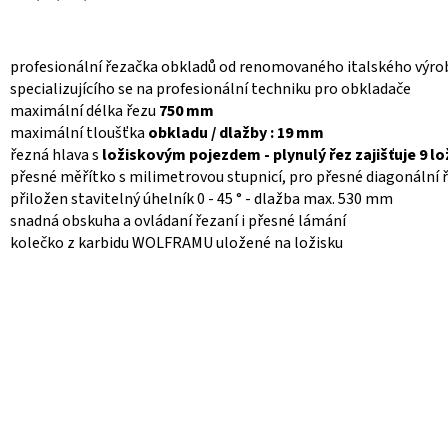
profesionální řezačka obkladů od renomovaného italského výro
specializujícího se na profesionální techniku pro obkladače
maximální délka řezu
750 mm
maximální tloušťka
obkladu / dlažby : 19 mm
řezná hlava s
ložiskovým pojezdem - plynulý řez zajišťuje 9 lo
přesné měřítko s milimetrovou stupnicí, pro přesné diagonální 
přiložen stavitelný úhelník 0 - 45 ° - dlažba max. 530 mm
snadná obskuha a ovládaní řezaní i přesné lámání
kolečko z karbidu WOLFRAMU uložené na ložisku