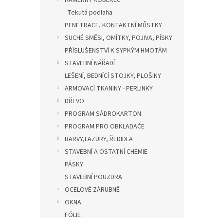
KAMENNÝ KOBEREC
Tekutá podlaha
PENETRACE, KONTAKTNÍ MŮSTKY
SUCHÉ SMĚSI, OMÍTKY, POJIVA, PÍSKY
PŘÍSLUŠENSTVÍ K SYPKÝM HMOTÁM
STAVEBNÍ NÁŘADÍ
LEŠENÍ, BEDNÍCÍ STOJKY, PLOŠINY
ARMOVACÍ TKANINY - PERLINKY
DŘEVO
PROGRAM SÁDROKARTON
PROGRAM PRO OBKLADAČE
BARVY,LAZURY, ŘEDIDLA
STAVEBNÍ A OSTATNÍ CHEMIE
PÁSKY
STAVEBNÍ POUZDRA
OCELOVÉ ZÁRUBNĚ
OKNA
FÓLIE