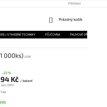
Přihlášení
NÁKUPNÍ
Prázdný košík
KOŠÍK
ODEJ STAVEBNÍ TECHNIKY
PŮJČOVNA
PALIVOVÉ DŘEVO
PA
(1 000ks)
1896
č
–23 %
,94 Kč
/ balení
č bez DPH
 1 ks
dem