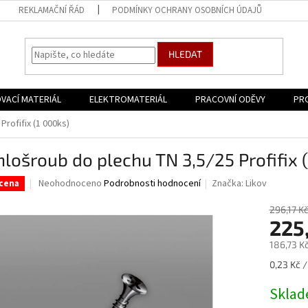
REKLAMAČNÍ ŘÁD
PODMÍNKY OCHRANY OSOBNÍCH ÚDAJŮ
HLEDAT
VACÍ MATERIÁL
ELEKTROMATERIÁL
PRACOVNÍ ODĚVY
PR
rofifix (1 000ks)
lošroub do plechu TN 3,5/25 Profifix 
Průměrné
Neohodnoceno
Podrobnosti hodnocení
Značka:
Likov
cena
hodnocení
produktu
296,17 K
je
225
0,0
186,73 K
z
5
Měrná
0,23 Kč /
hvězdiček.
cena:
Skla