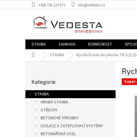
Přejít
+420 736 123 673
info@vedesta.cz
na
obsah
STAVBA
ZAHRADA
DOMÁCNOST
SPOJO
Domů
STAVBA
Rychlošroub do plechu TN 3,5/25 P
P
Rych
o
Přeskočit
s
Kategorie
kategorie
Super 
t
r
STAVBA
a
HRUBÁ STAVBA
n
STŘECHY
n
í
BETONOVÉ VÝROBKY
p
IZOLACE A ZATEPLOVACÍ SYSTÉMY
a
BETONÁŘSKÁ OCEL