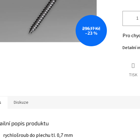
296,17 Kč
–23 %
Pro chyc
Detailní 
TISK
s
Diskuze
ailní popis produktu
rychlošroub do plechu tl. 0,7 mm