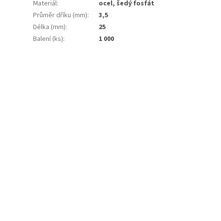
Materiál
:
ocel, šedý fosfát
Průměr dříku (mm)
:
3,5
Délka (mm)
:
25
Balení (ks)
:
1 000