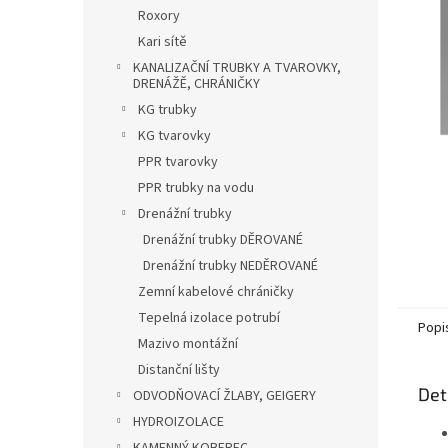
n
Roxory
e
Kari sítě
l
KANALIZAČNÍ TRUBKY A TVAROVKY,
DRENÁŽĚ, CHRÁNIČKY
KG trubky
KG tvarovky
PPR tvarovky
PPR trubky na vodu
Drenážní trubky
Drenážní trubky DĚROVANÉ
Drenážní trubky NEDĚROVANÉ
Zemní kabelové chráničky
Tepelná izolace potrubí
Popi
Mazivo montážní
Distanční lišty
Det
ODVODŇOVACÍ ŽLABY, GEIGERY
HYDROIZOLACE