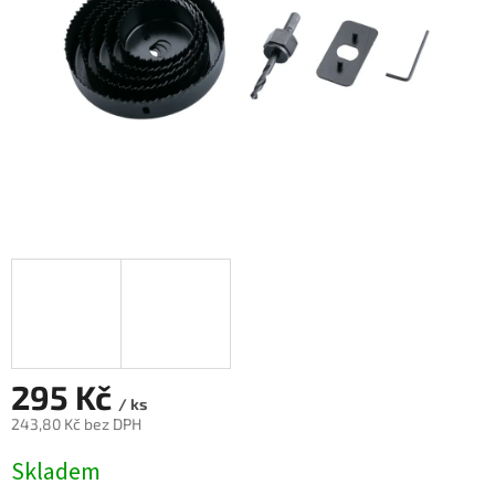
295 Kč
/ ks
243,80 Kč bez DPH
Měrná
Skladem
cena: