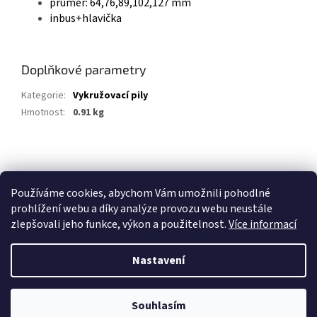
průměr: 64,76,89,102,127 mm
inbus+hlavička
Doplňkové parametry
Kategorie
:
Vykružovací pily
Hmotnost
:
0.91 kg
Z
á
p
Používáme cookies, abychom Vám umožnili pohodlné
a
prohlížení webu a díky analýze provozu webu neustále
t
zlepšovali jeho funkce, výkon a použitelnost.
Více informací
í
Nastavení
Vytvořil Shoptet
Souhlasím
Copyright 2026
Stavebniny Vedesta
. Všechna práva vyhrazena.