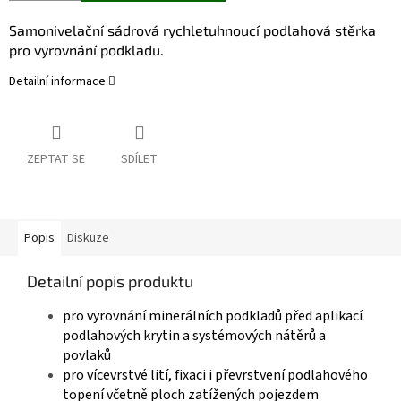
Samonivelační sádrová rychletuhnoucí podlahová stěrka
pro vyrovnání podkladu.
Detailní informace
ZEPTAT SE
SDÍLET
Popis
Diskuze
Detailní popis produktu
pro vyrovnání minerálních podkladů před aplikací
podlahových krytin a systémových nátěrů a
povlaků
pro vícevrstvé lití, fixaci i převrstvení podlahového
topení včetně ploch zatížených pojezdem