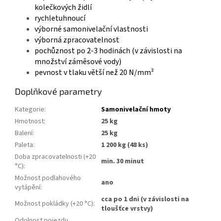
kolečkových židlí
r
ychletuhnoucí
výborné samonivelační vlastnosti
výborná zpracovatelnost
pochůznost po 2-3 hodinách (v závislosti na
množství záměsové vody)
pevnost v tlaku větší než 20 N/mm²
Doplňkové parametry
Kategorie
:
Samonivelační hmoty
Hmotnost
:
25 kg
Balení
:
25 kg
Paleta
:
1 200 kg (48 ks)
Doba zpracovatelnosti (+20
min. 30 minut
°C)
:
Možnost podlahového
ano
vytápění
:
cca po 1 dni (v závislosti na
Možnost pokládky (+20 °C)
:
tloušťce vrstvy)
Odolnost pojezdu