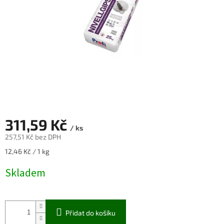
311,59 Kč
/ ks
257,51 Kč bez DPH
Měrná
12,46 Kč / 1 kg
cena:
Skladem
Přidat do košíku