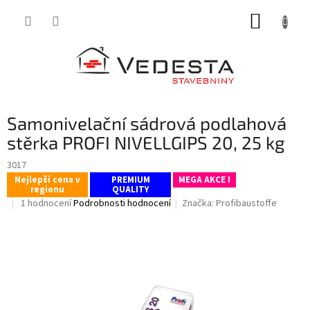
Přejít
NÁKUP
na
obsah
KOŠÍK
Samonivelační sádrová podlahová
stěrka PROFI NIVELLGIPS 20, 25 kg
3017
Nejlepší cena v
PREMIUM
MEGA AKCE !
regionu
QUALITY
Průměrné
1 hodnocení
Podrobnosti hodnocení
Značka:
Profibaustoffe
hodnocení
produktu
je
5,0
z
5
hvězdiček.