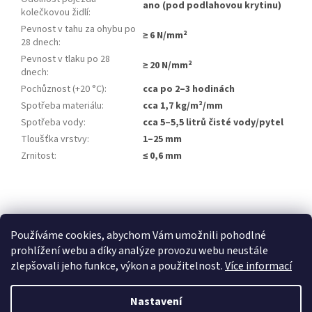
ano (pod podlahovou krytinu)
kolečkovou židlí
:
Pevnost v tahu za ohybu po
≥ 6 N/mm²
28 dnech
:
Pevnost v tlaku po 28
≥ 20 N/mm²
dnech
:
Pochůznost (+20 °C)
:
cca po 2–3 hodinách
Spotřeba materiálu
:
cca 1,7 kg/m²/mm
Spotřeba vody
:
cca 5–5,5 litrů čisté vody/pytel
Tloušťka vrstvy
:
1–25 mm
Zrnitost
:
≤ 0,6 mm
Z
á
p
Používáme cookies, abychom Vám umožnili pohodlné
a
prohlížení webu a díky analýze provozu webu neustále
t
zlepšovali jeho funkce, výkon a použitelnost.
Více informací
í
Nastavení
Vytvořil Shoptet