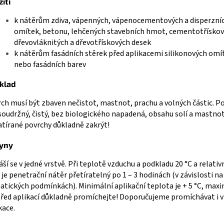
ití
k nátěrům zdiva, vápenných, vápenocementových a disperzní
omítek, betonu, lehčených stavebních hmot, cementotřískov
dřevovláknitých a dřevotřískových desek
k nátěrům fasádních stěrek před aplikacemi silikonových omí
nebo fasádních barev
klad
ch musí být zbaven nečistot, mastnot, prachu a volných částic. P
soudržný, čistý, bez biologického napadená, obsahu solí a mastno
tírané povrchy důkladně zakrýt!
yny
ší se v jedné vrstvě. Při teplotě vzduchu a podkladu 20 °C a relativ
je penetrační nátěr přetíratelný po 1 – 3 hodinách (v závislosti na
atických podmínkách). Minimální aplikační teplota je + 5 °C, max
Před aplikací důkladně promíchejte! Doporučujeme promíchávat i 
kace.