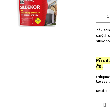
Základní
savých s
silikon
Při od
ČR.
(*doprav
lze spol
Detailní 