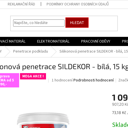
REKLAMAČNÍ ŘÁD
PODMÍNKY OCHRANY OSOBNÍCH ÚDAJŮ
HLEDAT
VACÍ MATERIÁL
ELEKTROMATERIÁL
PRACOVNÍ ODĚVY
PR
Y
Penetrace podkladu
Silikonová penetrace SILDEKOR - bílá, 15
konová penetrace SILDEKOR - bílá, 15 k
prava
MEGA AKCE !
Průměrné
1 hodnocení
Podrobnosti hodnocení
Znač
MA od 5
90,-
hodnocení
produktu
1 09
je
5,0
907,20 K
z
5
Měrná
73,18 Kč 
hvězdiček.
cena:
Skla