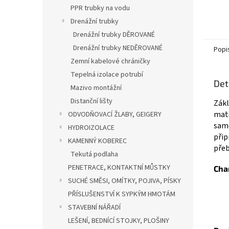
PPR trubky na vodu
Drenážní trubky
Drenážní trubky DĚROVANÉ
Drenážní trubky NEDĚROVANÉ
Popi
Zemní kabelové chráničky
Tepelná izolace potrubí
Det
Mazivo montážní
Distanční lišty
Zákl
mate
ODVODŇOVACÍ ŽLABY, GEIGERY
samo
HYDROIZOLACE
přip
KAMENNÝ KOBEREC
přeb
Tekutá podlaha
PENETRACE, KONTAKTNÍ MŮSTKY
Cha
SUCHÉ SMĚSI, OMÍTKY, POJIVA, PÍSKY
PŘÍSLUŠENSTVÍ K SYPKÝM HMOTÁM
STAVEBNÍ NÁŘADÍ
LEŠENÍ, BEDNÍCÍ STOJKY, PLOŠINY