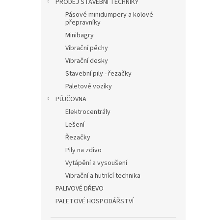
PRODEJ STAVEBNÍ TECHNIKY
Pásové minidumpery a kolové
přepravníky
Minibagry
Vibrační pěchy
Vibrační desky
Stavební pily - řezačky
Paletové vozíky
PŮJČOVNA
Elektrocentrály
Lešení
Řezačky
Pily na zdivo
Vytápění a vysoušení
Vibrační a hutnící technika
PALIVOVÉ DŘEVO
PALETOVÉ HOSPODÁŘSTVÍ