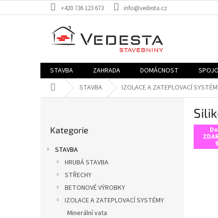
Přejít
+420 736 123 673
info@vedesta.cz
na
obsah
STAVBA
ZAHRADA
DOMÁCNOST
SPOJO
Domů
STAVBA
IZOLACE A ZATEPLOVACÍ SYSTÉM
P
Sili
o
Přeskočit
s
Kategorie
kategorie
Do
t
ZDAR
9
r
STAVBA
a
HRUBÁ STAVBA
n
STŘECHY
n
í
BETONOVÉ VÝROBKY
p
IZOLACE A ZATEPLOVACÍ SYSTÉMY
a
Minerální vata