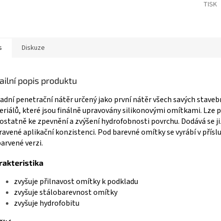
TISK
s
Diskuze
ailní popis produktu
adní penetrační nátěr určený jako první nátěr všech savých staveb
riálů, které jsou finálně upravovány silikonovými omítkami. Lze p
statně ke zpevnění a zvýšení hydrofobnosti povrchu. Dodává se ji
ravené aplikační konzistenci. Pod barevné omítky se vyrábí v přísl
arvené verzi.
rakteristika
zvyšuje přilnavost omítky k podkladu
zvyšuje stálobarevnost omítky
zvyšuje hydrofobitu