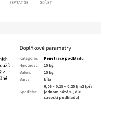
ZEPTAT SE
SDÍLET
Doplňkové parametry
Kategorie
:
Penetrace podkladu
ních
oužít i
Hmotnost
:
15 kg
ž v
Balení
:
15 kg
ušné
Barva
:
bílá
0,06 – 0,15 – 0,25 l/m2 (při
Spotřeba
:
jednom nátěru, dle
savosti podkladu)