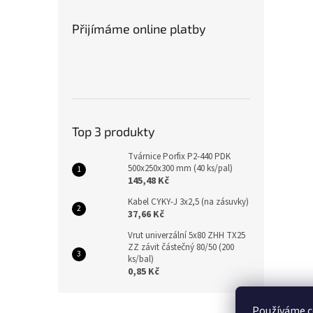
Přijímáme online platby
Top 3 produkty
Tvárnice Porfix P2-440 PDK
500x250x300 mm (40 ks/pal)
145,48 Kč
Kabel CYKY-J 3x2,5 (na zásuvky)
37,66 Kč
Vrut univerzální 5x80 ZHH TX25
ZZ závit částečný 80/50 (200
ks/bal)
0,85 Kč
Z
Používáme c