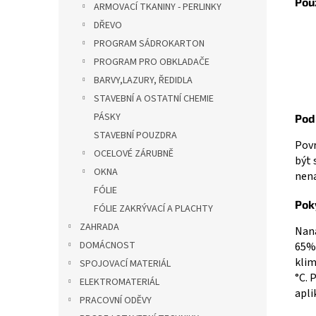
Použ
ARMOVACÍ TKANINY - PERLINKY
DŘEVO
PROGRAM SÁDROKARTON
PROGRAM PRO OBKLADAČE
BARVY,LAZURY, ŘEDIDLA
STAVEBNÍ A OSTATNÍ CHEMIE
PÁSKY
Pod
STAVEBNÍ POUZDRA
Povr
OCELOVÉ ZÁRUBNĚ
být 
OKNA
nena
FÓLIE
Pok
FÓLIE ZAKRÝVACÍ A PLACHTY
ZAHRADA
Naná
DOMÁCNOST
65% 
klim
SPOJOVACÍ MATERIÁL
°C. 
ELEKTROMATERIÁL
apli
PRACOVNÍ ODĚVY