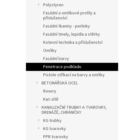
n
Polystyren
e
Fasádní a omítkové profily a
l
příslušenství
Fasádní tkaniny - perlinky
Fasádní tmely, lepidla a stěrky
Kotevní technika a příslušenství
Omítky
Fasádní barvy
Penetrace podkladu
Pistole stříkací na barvy a omítky
BETONÁŘSKÁ OCEL
Roxory
Kari sítě
KANALIZAČNÍ TRUBKY A TVAROVKY,
DRENÁŽĚ, CHRÁNIČKY
KG trubky
KG tvarovky
PPR tvarovky