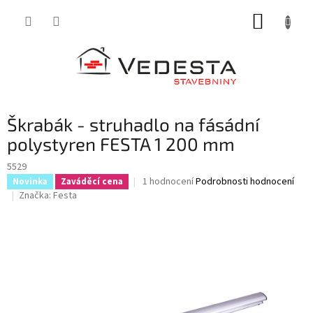
Přejít
NÁKUP
na
obsah
KOŠÍK
Škrabák - struhadlo na fásádní
polystyren FESTA 1 200 mm
5529
Průměrné
1 hodnocení
Podrobnosti hodnocení
Novinka
Zaváděcí cena
hodnocení
Značka:
Festa
produktu
je
5,0
z
5
hvězdiček.