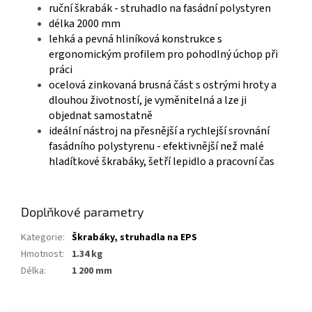
ruční škrabák - struhadlo na fasádní polystyren
délka 2000 mm
lehká a pevná hliníková konstrukce s
ergonomickým profilem pro pohodlný úchop při
práci
ocelová zinkovaná brusná část s ostrými hroty a
dlouhou životností, je vyměnitelná a lze ji
objednat samostatně
ideální nástroj na přesnější a rychlejší srovnání
fasádního polystyrenu - efektivnější než malé
hladítkové škrabáky, šetří lepidlo a pracovní čas
Doplňkové parametry
Kategorie
:
Škrabáky, struhadla na EPS
Hmotnost
:
1.34 kg
Délka
:
1 200 mm
Z