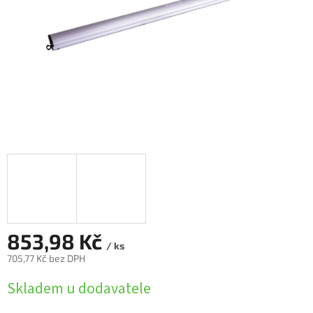
853,98 Kč
/ ks
705,77 Kč bez DPH
Měrná
Skladem u dodavatele
cena: