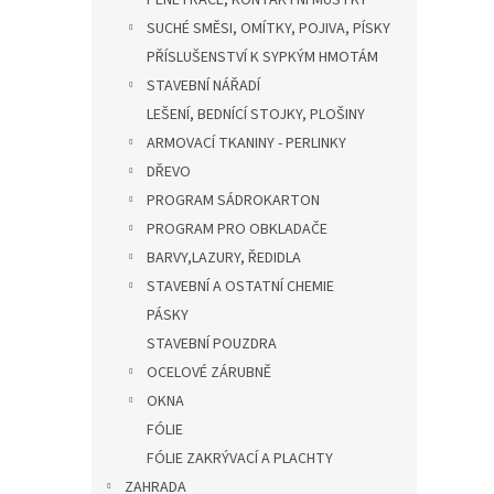
PENETRACE, KONTAKTNÍ MŮSTKY
SUCHÉ SMĚSI, OMÍTKY, POJIVA, PÍSKY
PŘÍSLUŠENSTVÍ K SYPKÝM HMOTÁM
STAVEBNÍ NÁŘADÍ
LEŠENÍ, BEDNÍCÍ STOJKY, PLOŠINY
ARMOVACÍ TKANINY - PERLINKY
DŘEVO
PROGRAM SÁDROKARTON
PROGRAM PRO OBKLADAČE
BARVY,LAZURY, ŘEDIDLA
STAVEBNÍ A OSTATNÍ CHEMIE
PÁSKY
STAVEBNÍ POUZDRA
OCELOVÉ ZÁRUBNĚ
OKNA
FÓLIE
FÓLIE ZAKRÝVACÍ A PLACHTY
ZAHRADA