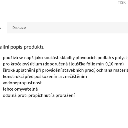
TISK
s
Diskuze
ailní popis produktu
používá se např. jako součást skladby plovoucích podlah s poly
pro kročejový útlum (doporučená tloušťka fólie min. 0,10 mm)
široké uplatnění při provádění stavebních prací, ochrana materiá
konstrukcí před poškozením a znečištěním
vodonepropustnost
lehce omyvatelná
odolná proti propíchnutí a proražení