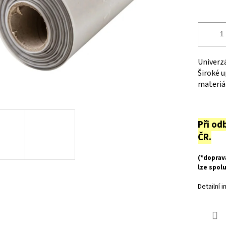
Univerzá
Široké u
materiá
Při od
ČR.
(*doprav
lze spol
Detailní 