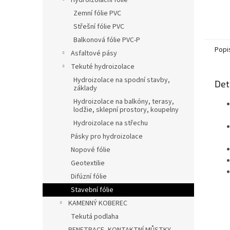
Hydroizolační fólie
Zemní fólie PVC
Střešní fólie PVC
Balkonová fólie PVC-P
Popi
Asfaltové pásy
Tekuté hydroizolace
Hydroizolace na spodní stavby,
Det
základy
Hydroizolace na balkóny, terasy,
lodžie, sklepní prostory, koupelny
Hydroizolace na střechu
Pásky pro hydroizolace
Nopové fólie
Geotextilie
Difúzní fólie
Stavební fólie
KAMENNÝ KOBEREC
Tekutá podlaha