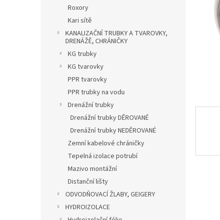
n
Roxory
e
Kari sítě
l
KANALIZAČNÍ TRUBKY A TVAROVKY,
DRENÁŽĚ, CHRÁNIČKY
KG trubky
KG tvarovky
PPR tvarovky
PPR trubky na vodu
Drenážní trubky
Drenážní trubky DĚROVANÉ
Drenážní trubky NEDĚROVANÉ
Zemní kabelové chráničky
Tepelná izolace potrubí
Mazivo montážní
Distanční lišty
ODVODŇOVACÍ ŽLABY, GEIGERY
HYDROIZOLACE