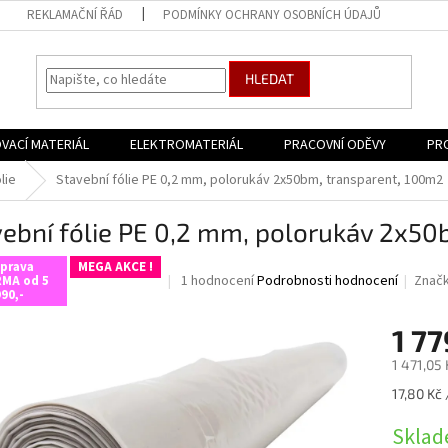
REKLAMAČNÍ ŘÁD
PODMÍNKY OCHRANY OSOBNÍCH ÚDAJŮ
HLEDAT
VACÍ MATERIÁL
ELEKTROMATERIÁL
PRACOVNÍ ODĚVY
PR
lie
Stavební fólie PE 0,2 mm, polorukáv 2x50bm, transparent, 100m2
ební fólie PE 0,2 mm, polorukáv 2x50
prava
MEGA AKCE !
Průměrné
1 hodnocení
Podrobnosti hodnocení
Znač
MA od 5
90,-
hodnocení
produktu
1 77
je
5,0
1 471,05
z
5
Měrná
17,80 Kč 
hvězdiček.
cena:
Sklad