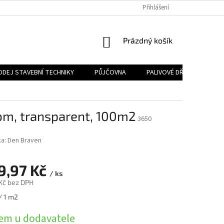
Přihlášení
NÁKUPNÍ
Prázdný košík
KOŠÍK
ODEJ STAVEBNÍ TECHNIKY
PŮJČOVNA
PALIVOVÉ DŘEVO
PA
bm, transparent, 100m2
3650
ka:
Den Braven
9,97 Kč
/ ks
 Kč bez DPH
/ 1 m2
em u dodavatele