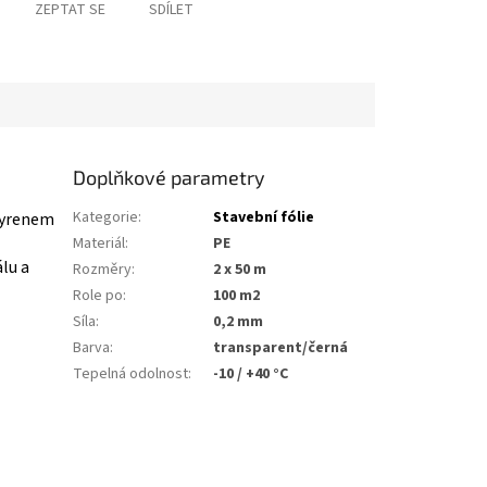
ZEPTAT SE
SDÍLET
Doplňkové parametry
Kategorie
:
Stavební fólie
styrenem
Materiál
:
PE
lu a
Rozměry
:
2 x 50 m
Role po
:
100 m2
Síla
:
0,2 mm
Barva
:
transparent/černá
Tepelná odolnost
:
-10 / +40 °C