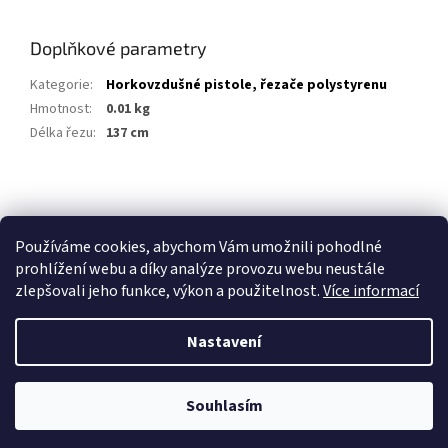
Doplňkové parametry
Kategorie
:
Horkovzdušné pistole, řezače polystyrenu
Hmotnost
:
0.01 kg
Délka řezu
:
137 cm
Z
á
p
Používáme cookies, abychom Vám umožnili pohodlné
a
prohlížení webu a díky analýze provozu webu neustále
t
zlepšovali jeho funkce, výkon a použitelnost.
Více informací
í
Nastavení
Vytvořil Shoptet
Souhlasím
Copyright 2026
Stavebniny Vedesta
. Všechna práva vyhrazena.