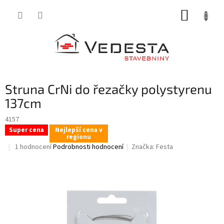
Přejít
NÁKUP
na
obsah
KOŠÍK
Struna CrNi do řezačky polystyrenu
137cm
4157
Super cena
Nejlepší cena v
regionu
Průměrné
1 hodnocení
Podrobnosti hodnocení
Značka:
Festa
hodnocení
produktu
je
5,0
z
5
hvězdiček.