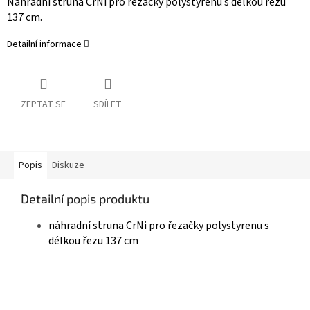
Náhradní struna CrNi pro řezačky polystyrenu s délkou řezu
137 cm.
Detailní informace
ZEPTAT SE
SDÍLET
Popis
Diskuze
Detailní popis produktu
náhradní struna CrNi pro řezačky polystyrenu s
délkou řezu 137 cm