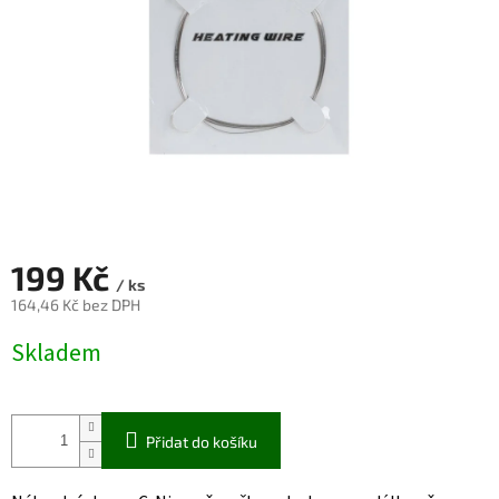
199 Kč
/ ks
164,46 Kč bez DPH
Měrná
Skladem
cena:
Přidat do košíku