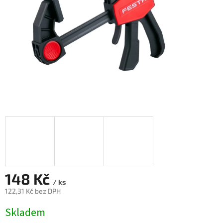
148 Kč
/ ks
122,31 Kč bez DPH
Měrná
Skladem
cena: