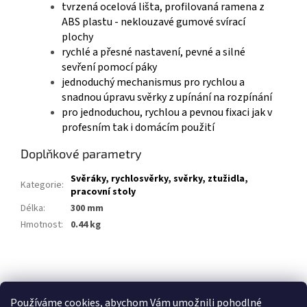
tvrzená ocelová lišta, profilovaná ramena z
ABS plastu - neklouzavé gumové svírací
plochy
rychlé a přesné nastavení, pevné a silné
sevření pomocí páky
jednoduchý mechanismus pro rychlou a
snadnou úpravu svěrky z upínání na rozpínání
pro jednoduchou, rychlou a pevnou fixaci jak v
profesním tak i domácím použití
Doplňkové parametry
Svěráky, rychlosvěrky, svěrky, ztužidla,
Kategorie
:
pracovní stoly
Délka
:
300 mm
Hmotnost
:
0.44 kg
Z
á
p
Používáme cookies, abychom Vám umožnili pohodlné