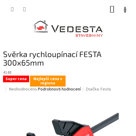
Přejít
NÁKUP
na
obsah
KOŠÍK
Svěrka rychloupínací FESTA
300x65mm
4148
Super cena
Nejlepší cena v
regionu
Průměrné
Neohodnoceno
Podrobnosti hodnocení
Značka:
Festa
hodnocení
produktu
je
0,0
z
5
hvězdiček.