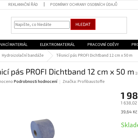
REKLAMAČNÍ ŘÁD
PODMÍNKY OCHRANY OSOBNÍCH ÚDAJŮ
HLEDAT
VACÍ MATERIÁL
ELEKTROMATERIÁL
PRACOVNÍ ODĚVY
PR
Hydroizolační bandáže
Těsnicí pás PROFI Dichtband 12 cm x 50 m
icí pás PROFI Dichtband 12 cm x 50 m
1
né
noceno
Podrobnosti hodnocení
Značka:
Profibaustoffe
ní
1 9
u
1 638,02
Měrná
39,64 Kč
cena:
ek.
Sklad