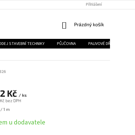
Přihlášení
NÁKUPNÍ
Prázdný košík
KOŠÍK
ODEJ STAVEBNÍ TECHNIKY
PŮJČOVNA
PALIVOVÉ DŘEVO
PA
826
82 Kč
/ ks
 Kč bez DPH
 / 1 m
em u dodavatele