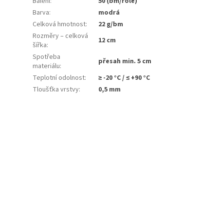
Balení
:
50 (bm/role)
Barva
:
modrá
Celková hmotnost
:
22 g/bm
Rozměry – celková
12 cm
šířka
:
Spotřeba
přesah min. 5 cm
materiálu
:
Teplotní odolnost
:
≥ -20 °C / ≤ +90 °C
Tloušťka vrstvy
:
0,5 mm