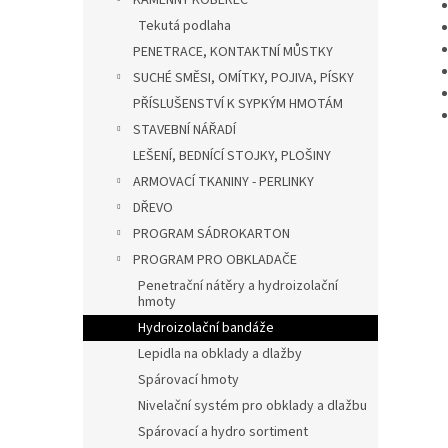
KAMENNÝ KOBEREC
Tekutá podlaha
PENETRACE, KONTAKTNÍ MŮSTKY
SUCHÉ SMĚSI, OMÍTKY, POJIVA, PÍSKY
PŘÍSLUŠENSTVÍ K SYPKÝM HMOTÁM
STAVEBNÍ NÁŘADÍ
LEŠENÍ, BEDNÍCÍ STOJKY, PLOŠINY
ARMOVACÍ TKANINY - PERLINKY
DŘEVO
PROGRAM SÁDROKARTON
PROGRAM PRO OBKLADAČE
Penetrační nátěry a hydroizolační
hmoty
Hydroizolační bandáže
Lepidla na obklady a dlažby
Spárovací hmoty
Nivelační systém pro obklady a dlažbu
Spárovací a hydro sortiment