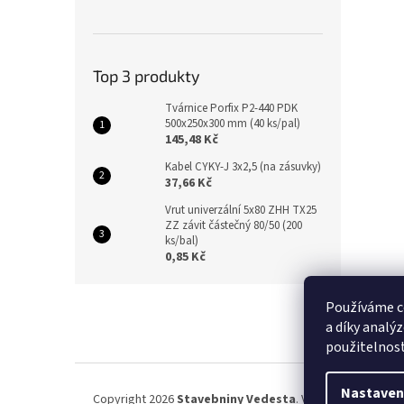
Top 3 produkty
Tvárnice Porfix P2-440 PDK
500x250x300 mm (40 ks/pal)
145,48 Kč
Kabel CYKY-J 3x2,5 (na zásuvky)
37,66 Kč
Vrut univerzální 5x80 ZHH TX25
ZZ závit částečný 80/50 (200
ks/bal)
0,85 Kč
Z
Používáme c
á
a díky analý
p
použitelnos
a
t
í
Nastaven
Copyright 2026
Stavebniny Vedesta
. Všechna práva vyh