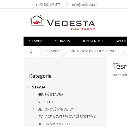
Přejít
+420 736 123 673
info@vedesta.cz
na
obsah
STAVBA
ZAHRADA
DOMÁCNOST
SPOJO
Domů
STAVBA
PROGRAM PRO OBKLADAČE
P
Těsn
o
Přeskočit
s
Průměr
Neohod
Kategorie
kategorie
t
hodnoce
r
produkt
STAVBA
a
je
HRUBÁ STAVBA
0,0
n
z
STŘECHY
n
5
í
BETONOVÉ VÝROBKY
hvězdič
p
IZOLACE A ZATEPLOVACÍ SYSTÉMY
a
BETONÁŘSKÁ OCEL