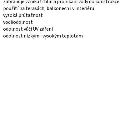
zabraňuje vzniku trhlin a pronikání vody do konstrukce
použití na terasách, balkonech i v interiéru
v
ysoká průtažnost
voděodolnost
odolnost vůči UV záření
odolnost nízkým i vysokým teplotám