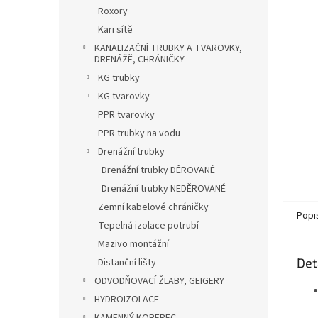
n
Roxory
e
Kari sítě
l
KANALIZAČNÍ TRUBKY A TVAROVKY,
DRENÁŽĚ, CHRÁNIČKY
KG trubky
KG tvarovky
PPR tvarovky
PPR trubky na vodu
Drenážní trubky
Drenážní trubky DĚROVANÉ
Drenážní trubky NEDĚROVANÉ
Zemní kabelové chráničky
Popi
Tepelná izolace potrubí
Mazivo montážní
Det
Distanční lišty
ODVODŇOVACÍ ŽLABY, GEIGERY
HYDROIZOLACE