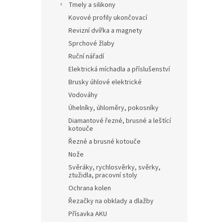
Tmely a silikony
Kovové profily ukončovací
Revizní dvířka a magnety
Sprchové žlaby
Ruční nářadí
Elektrická míchadla a příslušenství
Brusky úhlové elektrické
Vodováhy
Úhelníky, úhloměry, pokosníky
Diamantové řezné, brusné a leštící
kotouče
Řezné a brusné kotouče
Nože
Svěráky, rychlosvěrky, svěrky,
ztužidla, pracovní stoly
Ochrana kolen
Řezačky na obklady a dlažby
Přísavka AKU