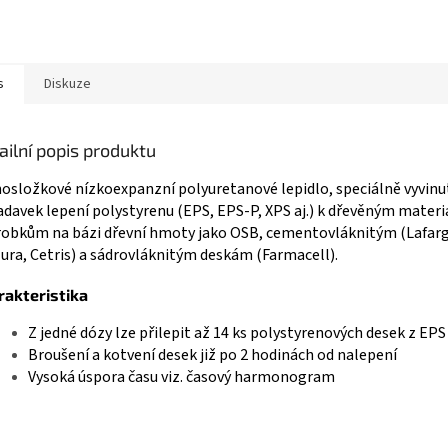
s
Diskuze
ailní popis produktu
osložkové nízkoexpanzní polyuretanové lepidlo, speciálně vyvinu
davek lepení polystyrenu (EPS, EPS-P, XPS aj.) k dřevěným mater
robkům na bázi dřevní hmoty jako OSB, cementovláknitým (Lafar
ura, Cetris) a sádrovláknitým deskám (Farmacell).
rakteristika
Z jedné dózy lze přilepit až 14 ks polystyrenových desek z EP
Broušení a kotvení desek již po 2 hodinách od nalepení
Vysoká úspora času viz. časový harmonogram