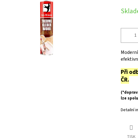
hvězdiček.
cena:
Sklad
Moderní
efektivn
Při od
ČR.
(*doprav
lze spol
Detailní 
TISK