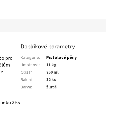
Doplňkové parametry
Kategorie
:
Pistolové pěny
to pro
iálům
Hmotnost
:
11 kg
ge
Obsah
:
750 ml
Balení
:
12 ks
Barva
:
žlutá
S nebo XPS