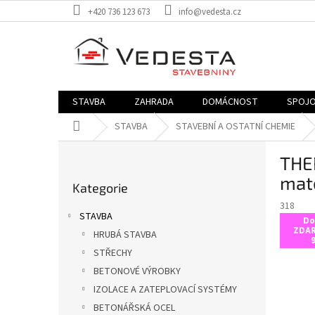
Přejít
+420 736 123 673
info@vedesta.cz
na
obsah
STAVBA
ZAHRADA
DOMÁCNOST
SPOJO
Domů
STAVBA
STAVEBNÍ A OSTATNÍ CHEMIE
P
THE
o
Přeskočit
s
mat
Kategorie
kategorie
t
318
r
STAVBA
Do
a
ZDAR
HRUBÁ STAVBA
n
9
STŘECHY
n
í
BETONOVÉ VÝROBKY
p
IZOLACE A ZATEPLOVACÍ SYSTÉMY
a
BETONÁŘSKÁ OCEL