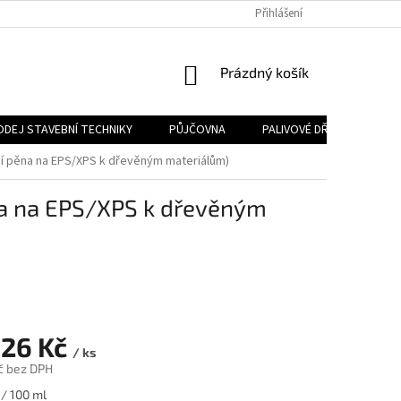
Přihlášení
NÁKUPNÍ
Prázdný košík
KOŠÍK
ODEJ STAVEBNÍ TECHNIKY
PŮJČOVNA
PALIVOVÉ DŘEVO
PA
 pěna na EPS/XPS k dřevěným materiálům)
a na EPS/XPS k dřevěným
,26 Kč
/ ks
č bez DPH
 / 100 ml