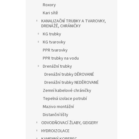
n
Roxory
e
Kari sítě
l
KANALIZAČNÍ TRUBKY A TVAROVKY,
DRENÁŽĚ, CHRÁNIČKY
KG trubky
KG tvarovky
PPR tvarovky
PPR trubky na vodu
Drenážní trubky
Drenážní trubky DĚROVANÉ
Drenážní trubky NEDĚROVANÉ
Zemní kabelové chráničky
Tepelná izolace potrubí
Mazivo montážní
Distanční lišty
ODVODŇOVACÍ ŽLABY, GEIGERY
HYDROIZOLACE