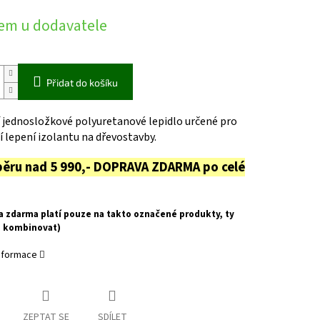
em u dodavatele
Přidat do košíku
 jednosložkové polyuretanové lepidlo určené pro
í lepení izolantu na dřevostavby.
běru nad 5 990,- DOPRAVA ZDARMA po celé
a zdarma platí pouze na takto označené produkty, ty
u kombinovat)
informace
ZEPTAT SE
SDÍLET