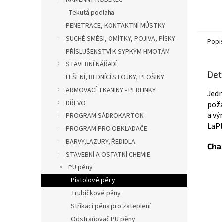
KAMENNÝ KOBEREC
Tekutá podlaha
PENETRACE, KONTAKTNÍ MŮSTKY
SUCHÉ SMĚSI, OMÍTKY, POJIVA, PÍSKY
Popi
PŘÍSLUŠENSTVÍ K SYPKÝM HMOTÁM
STAVEBNÍ NÁŘADÍ
Det
LEŠENÍ, BEDNÍCÍ STOJKY, PLOŠINY
ARMOVACÍ TKANINY - PERLINKY
Jedn
DŘEVO
poža
a vý
PROGRAM SÁDROKARTON
LaPl
PROGRAM PRO OBKLADAČE
BARVY,LAZURY, ŘEDIDLA
Cha
STAVEBNÍ A OSTATNÍ CHEMIE
PU pěny
Pistolové pěny
Trubičkové pěny
Stříkací pěna pro zateplení
Odstraňovač PU pěny