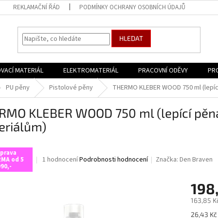
REKLAMAČNÍ ŘÁD
PODMÍNKY OCHRANY OSOBNÍCH ÚDAJŮ
HLEDAT
VACÍ MATERIÁL
ELEKTROMATERIÁL
PRACOVNÍ ODĚVY
PR
PU pěny
Pistolové pěny
THERMO KLEBER WOOD 750 ml (lepící
RMO KLEBER WOOD 750 ml (lepící pěn
eriálům)
prava
Průměrné
1 hodnocení
Podrobnosti hodnocení
Značka:
Den Braven
MA od 5
90,-
hodnocení
produktu
198
je
5,0
163,85 K
z
5
Měrná
26,43 Kč