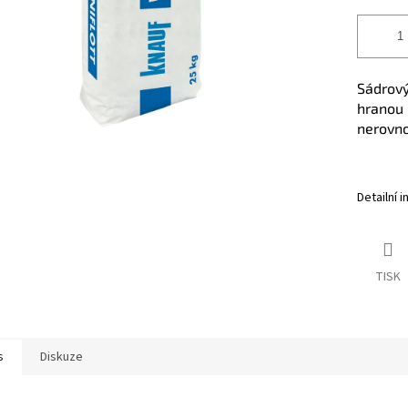
Sádrový
hranou 
nerovnos
Detailní 
TISK
s
Diskuze