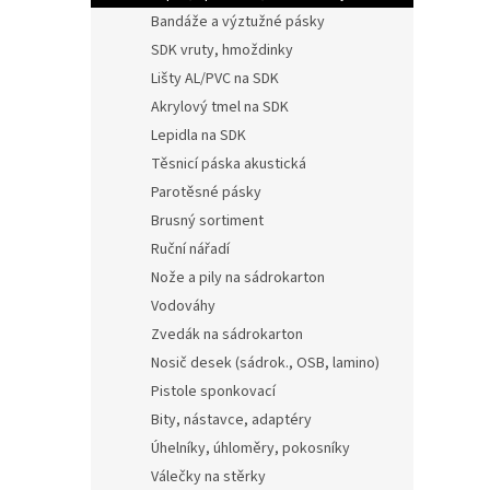
Bandáže a výztužné pásky
SDK vruty, hmoždinky
Lišty AL/PVC na SDK
Akrylový tmel na SDK
Lepidla na SDK
Těsnicí páska akustická
Parotěsné pásky
Brusný sortiment
Ruční nářadí
Nože a pily na sádrokarton
Vodováhy
Zvedák na sádrokarton
Nosič desek (sádrok., OSB, lamino)
Pistole sponkovací
Bity, nástavce, adaptéry
Úhelníky, úhloměry, pokosníky
Válečky na stěrky