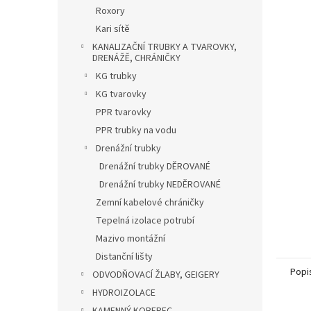
n
Roxory
e
Kari sítě
l
KANALIZAČNÍ TRUBKY A TVAROVKY,
DRENÁŽĚ, CHRÁNIČKY
KG trubky
KG tvarovky
PPR tvarovky
PPR trubky na vodu
Drenážní trubky
Drenážní trubky DĚROVANÉ
Drenážní trubky NEDĚROVANÉ
Zemní kabelové chráničky
Tepelná izolace potrubí
Mazivo montážní
Distanční lišty
Popi
ODVODŇOVACÍ ŽLABY, GEIGERY
HYDROIZOLACE