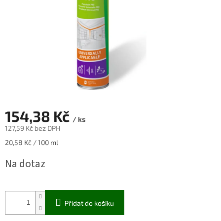
154,38 Kč
/ ks
127,59 Kč bez DPH
Měrná
20,58 Kč / 100 ml
cena:
Na dotaz
Přidat do košíku