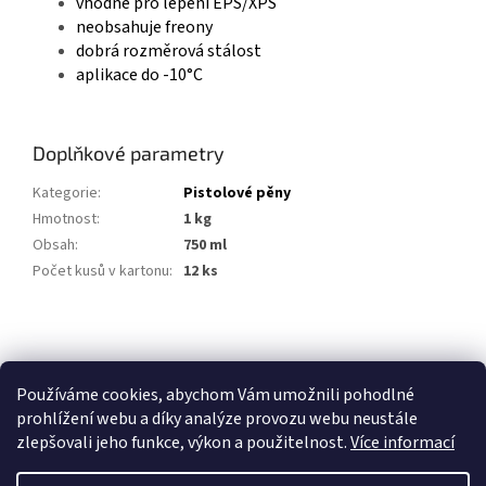
vhodné pro lepení EPS/XPS
neobsahuje freony
dobrá rozměrová stálost
aplikace do -10°C
Doplňkové parametry
Kategorie
:
Pistolové pěny
Hmotnost
:
1 kg
Obsah
:
750 ml
Počet kusů v kartonu
:
12 ks
Z
á
p
Používáme cookies, abychom Vám umožnili pohodlné
a
prohlížení webu a díky analýze provozu webu neustále
t
zlepšovali jeho funkce, výkon a použitelnost.
Více informací
í