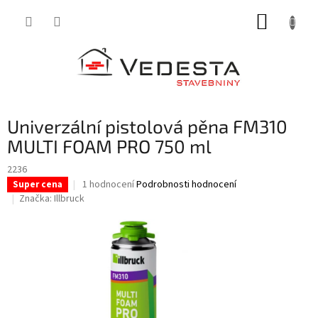
Přejít
NÁKUP
na
obsah
KOŠÍK
Univerzální pistolová pěna FM310
MULTI FOAM PRO 750 ml
2236
Průměrné
1 hodnocení
Podrobnosti hodnocení
Super cena
hodnocení
Značka:
Illbruck
produktu
je
5,0
z
5
hvězdiček.