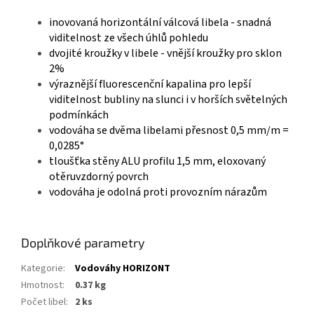
inovovaná horizontální válcová libela - snadná
viditelnost ze všech úhlů pohledu
dvojité kroužky v libele - vnější kroužky pro sklon
2%
výraznější fluorescenční kapalina pro lepší
viditelnost bubliny na slunci i v horších světelných
podmínkách
vodováha se dvěma libelami přesnost 0,5 mm/m =
0,0285°
tloušťka stěny ALU profilu 1,5 mm, eloxovaný
otěruvzdorný povrch
vodováha je odolná proti provozním nárazům
Doplňkové parametry
Kategorie
:
Vodováhy HORIZONT
Hmotnost
:
0.37 kg
Počet libel
:
2 ks