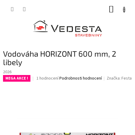
Přejít
NÁKUP
na
obsah
KOŠÍK
Vodováha HORIZONT 600 mm, 2
libely
2026
Průměrné
1 hodnocení
Podrobnosti hodnocení
Značka:
Festa
MEGA AKCE !
hodnocení
produktu
je
5,0
z
5
hvězdiček.