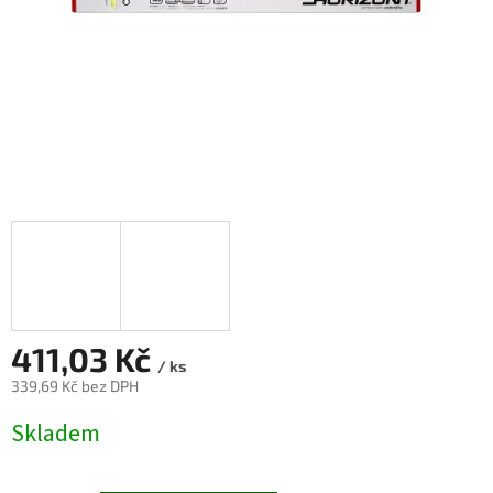
411,03 Kč
/ ks
339,69 Kč bez DPH
Měrná
Skladem
cena: