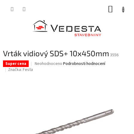
Přejít
NÁKUP
na
obsah
KOŠÍK
Vrták vidiový SDS+ 10x450mm
3556
Průměrné
Neohodnoceno
Podrobnosti hodnocení
Super cena
hodnocení
Značka:
Festa
produktu
je
0,0
z
5
hvězdiček.