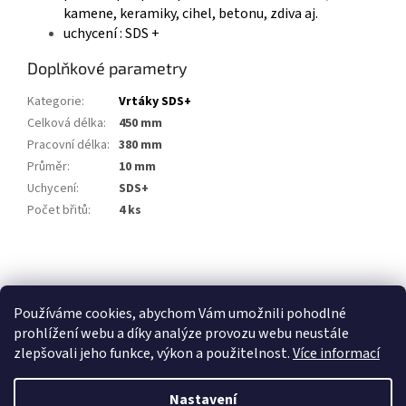
kamene, keramiky, cihel, betonu, zdiva aj.
uchycení : SDS +
Doplňkové parametry
Kategorie
:
Vrtáky SDS+
Celková délka
:
450 mm
Pracovní délka
:
380 mm
Průměr
:
10 mm
Uchycení
:
SDS+
Počet břitů
:
4 ks
Z
á
p
Používáme cookies, abychom Vám umožnili pohodlné
a
prohlížení webu a díky analýze provozu webu neustále
t
zlepšovali jeho funkce, výkon a použitelnost.
Více informací
í
Nastavení
Vytvořil Shoptet