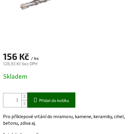
156 Kč
/ ks
128,93 Kč bez DPH
Měrná
Skladem
cena:
Přidat do košíku
Pro příklepové vrtání do mramoru, kamene, keramiky, cihel,
betonu, zdiva aj.