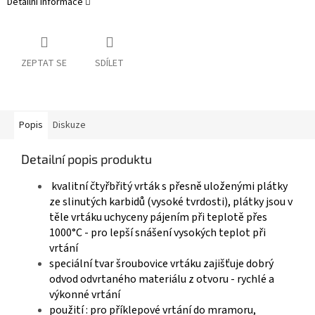
Detailní informace
ZEPTAT SE
SDÍLET
Popis
Diskuze
Detailní popis produktu
kvalitní čtyřbřitý vrták s přesně uloženými plátky
ze slinutých karbidů (vysoké tvrdosti), plátky jsou v
těle vrtáku uchyceny pájením při teplotě přes
1000°C - pro lepší snášení vysokých teplot při
vrtání
speciální tvar šroubovice vrtáku zajišťuje dobrý
odvod odvrtaného materiálu z otvoru - rychlé a
výkonné vrtání
použití : pro příklepové vrtání do mramoru,