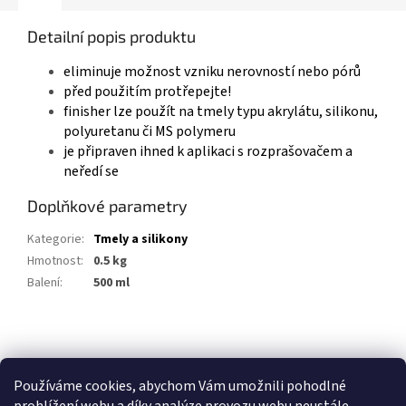
Detailní popis produktu
eliminuje možnost vzniku nerovností nebo pórů
před použitím protřepejte!
finisher lze použít na tmely typu akrylátu, silikonu,
polyuretanu či MS polymeru
je připraven ihned k aplikaci s rozprašovačem a
neředí se
Doplňkové parametry
Kategorie
:
Tmely a silikony
Hmotnost
:
0.5 kg
Balení
:
500 ml
Z
á
p
Používáme cookies, abychom Vám umožnili pohodlné
a