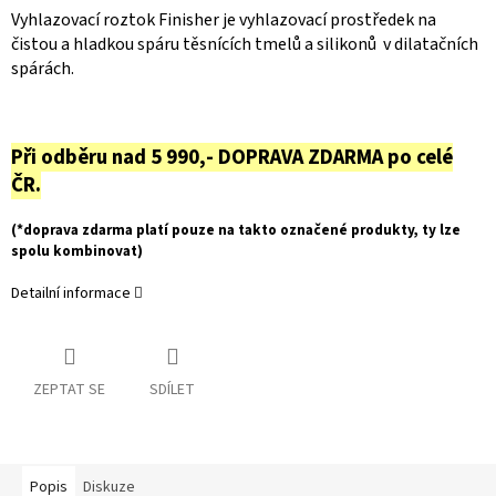
Vyhlazovací roztok Finisher je vyhlazovací prostředek na
čistou a hladkou spáru těsnících tmelů a silikonů v dilatačních
spárách.
Při odběru nad 5 990,- DOPRAVA ZDARMA po celé
ČR.
(*doprava zdarma platí pouze na takto označené produkty, ty lze
spolu kombinovat)
Detailní informace
ZEPTAT SE
SDÍLET
Popis
Diskuze