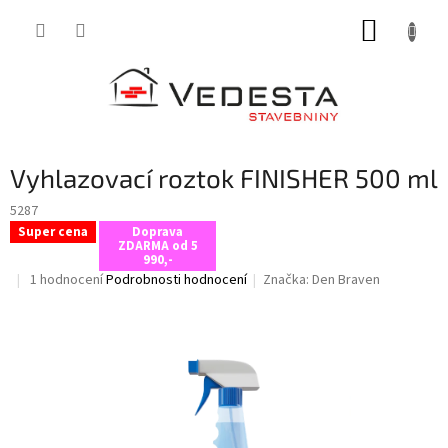
Přejít
NÁKUP
na
obsah
KOŠÍK
Vyhlazovací roztok FINISHER 500 ml
5287
Super cena
Doprava
ZDARMA od 5
990,-
Průměrné
1 hodnocení
Podrobnosti hodnocení
Značka:
Den Braven
hodnocení
produktu
je
5,0
z
5
hvězdiček.