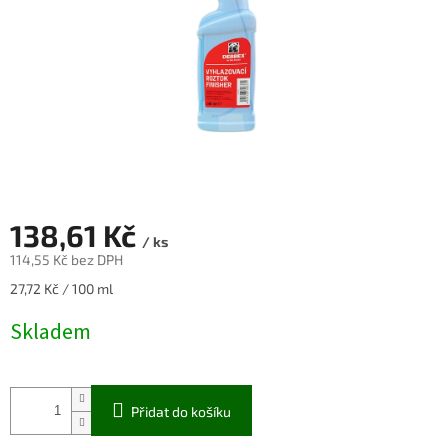
138,61 Kč
/ ks
114,55 Kč bez DPH
Měrná
27,72 Kč / 100 ml
cena:
Skladem
Přidat do košíku