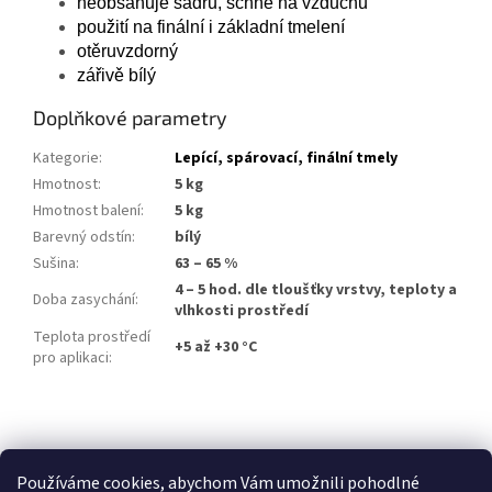
neobsahuje sádru, schne na vzduchu
použití na
finální i základní tmelení
otěruvzdorný
zářivě bílý
Doplňkové parametry
Kategorie
:
Lepící, spárovací, finální tmely
Hmotnost
:
5 kg
Hmotnost balení
:
5 kg
Barevný odstín
:
bílý
Sušina
:
63 – 65 %
4 – 5 hod. dle tloušťky vrstvy, teploty a
Doba zasychání
:
vlhkosti prostředí
Teplota prostředí
+5 až +30 °C
pro aplikaci
:
Z
á
p
Používáme cookies, abychom Vám umožnili pohodlné