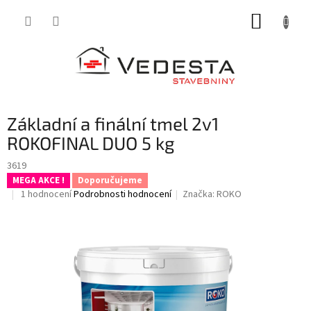
Přejít
NÁKUP
na
obsah
KOŠÍK
Základní a finální tmel 2v1
ROKOFINAL DUO 5 kg
3619
MEGA AKCE !
Doporučujeme
Průměrné
1 hodnocení
Podrobnosti hodnocení
Značka:
ROKO
hodnocení
produktu
je
5,0
z
5
hvězdiček.