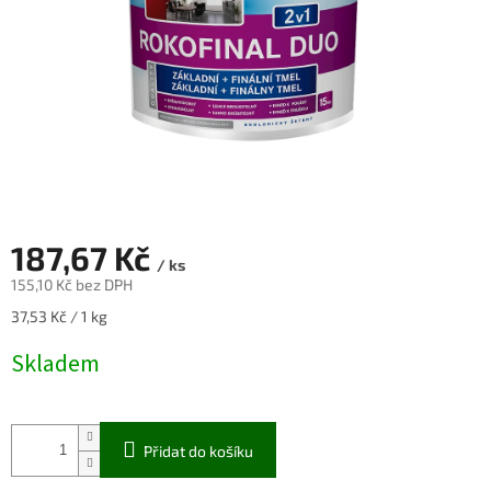
187,67 Kč
/ ks
155,10 Kč bez DPH
Měrná
37,53 Kč / 1 kg
cena:
Skladem
Přidat do košíku