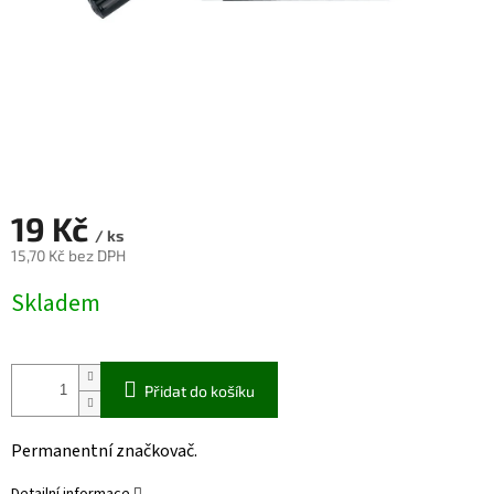
19 Kč
/ ks
15,70 Kč bez DPH
Měrná
Skladem
cena:
Přidat do košíku
Permanentní značkovač.