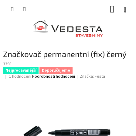
Přejít
NÁKUP
na
obsah
KOŠÍK
Značkovač permanentní (fix) černý
3398
Nejprodávanější
Doporučujeme
Průměrné
1 hodnocení
Podrobnosti hodnocení
Značka:
Festa
hodnocení
produktu
je
5,0
z
5
hvězdiček.