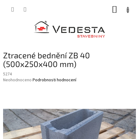
Přejít
NÁKUP
na
obsah
KOŠÍK
Ztracené bednění ZB 40
(500x250x400 mm)
5274
Průměrné
Neohodnoceno
Podrobnosti hodnocení
hodnocení
produktu
je
0,0
z
5
hvězdiček.