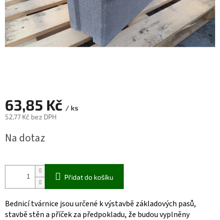
63,85 Kč
/ ks
52,77 Kč bez DPH
Měrná
Na dotaz
cena:
Přidat do košíku
Bednicí tvárnice jsou určené k výstavbě základových pasů,
stavbě stěn a příček za předpokladu, že budou vyplněny