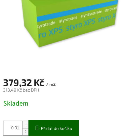
379,32 Kč
/ m2
313,49 Kč bez DPH
Měrná
Skladem
cena:
Přidat do košíku