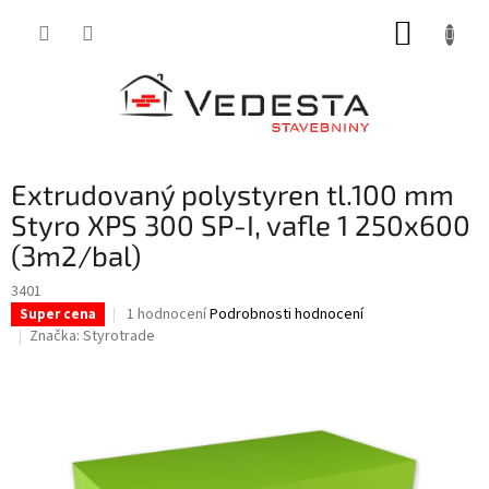
Přejít
NÁKUP
na
obsah
KOŠÍK
Extrudovaný polystyren tl.100 mm
Styro XPS 300 SP-I, vafle 1 250x600
(3m2/bal)
3401
Průměrné
1 hodnocení
Podrobnosti hodnocení
Super cena
hodnocení
Značka:
Styrotrade
produktu
je
5,0
z
5
hvězdiček.