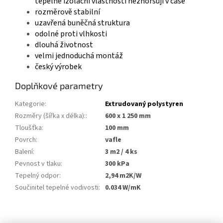
tepelně izolační vlastnosti nezhoršují v čase
rozměrově stabilní
uzavřená buněčná struktura
odolné proti vlhkosti
dlouhá životnost
velmi jednoduchá montáž
český výrobek
Doplňkové parametry
Kategorie
:
Extrudovaný polystyren
Rozměry (šířka x délka):
:
600 x 1 250 mm
Tloušťka
:
100 mm
Povrch
:
vafle
Balení
:
3 m2 / 4 ks
Pevnost v tlaku
:
300 kPa
Tepelný odpor
:
2,94 m2K/W
Součinitel tepelné vodivosti
:
0.034 W/mK
Z