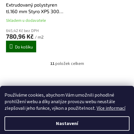
Extrudovaný polystyren
tl.160 mm Styro XPS 300
SP-I, vafle 1 250x600 (2,25
Skladem u dodavatele
Průměrné
m2/bal)
hodnocení
645,42 Kč bez DPH
produktu
780,96 Kč
/ m2
je
5,0
Do košíku
z
5
hvězdiček.
11
položek celkem
O
v
l
Z
á
á
d
p
a
Používáme cookies, abychom Vám umožnili pohodlné
a
c
prohlížení webu a díky analýze provozu webu neustále
t
í
zlepšovali jeho funkce, výkon a použitelnost.
Více informací
í
p
r
v
Nastavení
Vytvořil Shoptet
k