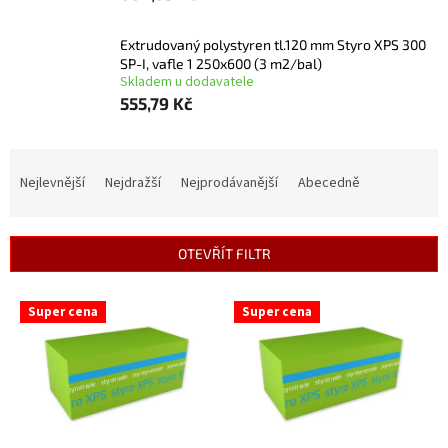
Extrudovaný polystyren tl.120 mm Styro XPS 300
SP-I, vafle 1 250x600 (3 m2/bal)
Skladem u dodavatele
555,79 Kč
Ř
a
Nejlevnější
Nejdražší
Nejprodávanější
Abecedně
z
e
n
OTEVŘÍT FILTR
í
p
V
r
Super cena
Super cena
ý
o
p
d
i
u
s
k
p
t
r
ů