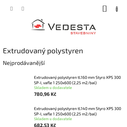
Přejít
NÁKUP
na
obsah
KOŠÍK
Extrudovaný polystyren
Nejprodávanější
Extrudovaný polystyren tl.160 mm Styro XPS 300
SP-I, vafle 1 250x600 (2,25 m2/bal)
Skladem u dodavatele
780,96 Kč
Extrudovaný polystyren tl.140 mm Styro XPS 300
SP-I, vafle 1 250x600 (2,25 m2/bal)
Skladem u dodavatele
682,53 Kč