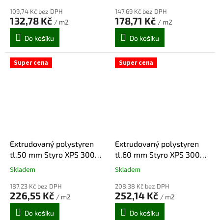
m2/bal)
m2/bal)
hodnocení
hodnocení
109,74 Kč bez DPH
147,69 Kč bez DPH
produktu
produktu
132,78 Kč
178,71 Kč
/ m2
/ m2
je
je
5,0
5,0
Do košíku
Do košíku
z
z
5
5
hvězdiček.
hvězdiček.
Super cena
Super cena
Extrudovaný polystyren
Extrudovaný polystyren
tl.50 mm Styro XPS 300
tl.60 mm Styro XPS 300
SP-I, vafle 1 250x600
SP-I, vafle 1 250x600
Skladem
Skladem
Průměrné
Průměrné
(6m2/bal)
(5,25m2/bal)
hodnocení
hodnocení
187,23 Kč bez DPH
208,38 Kč bez DPH
produktu
produktu
226,55 Kč
252,14 Kč
/ m2
/ m2
je
je
5,0
5,0
Do košíku
Do košíku
z
z