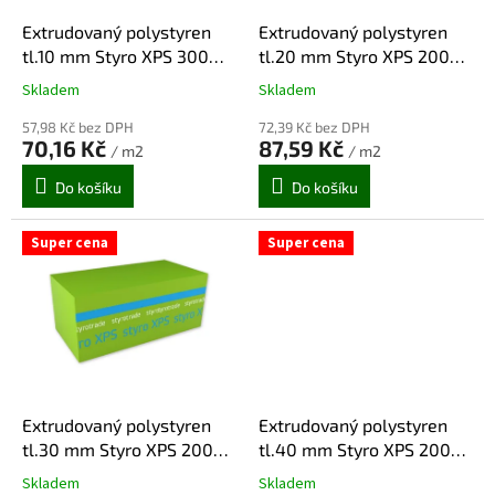
o
d
Extrudovaný polystyren
Extrudovaný polystyren
u
tl.10 mm Styro XPS 300
tl.20 mm Styro XPS 200
k
RP-I, hladký 1 250x600
SP-I, vafle 1 250x600 (15
Skladem
Skladem
Průměrné
Průměrné
t
mm (30 m2/bal)
m2/bal)
hodnocení
hodnocení
ů
57,98 Kč bez DPH
72,39 Kč bez DPH
produktu
produktu
70,16 Kč
87,59 Kč
/ m2
/ m2
je
je
5,0
5,0
Do košíku
Do košíku
z
z
5
5
hvězdiček.
hvězdiček.
Super cena
Super cena
Extrudovaný polystyren
Extrudovaný polystyren
tl.30 mm Styro XPS 200
tl.40 mm Styro XPS 200
SP-I, vafle 1 250x600 (10,5
SP-I, vafle 1 250x600 (7,5
Skladem
Skladem
Průměrné
Průměrné