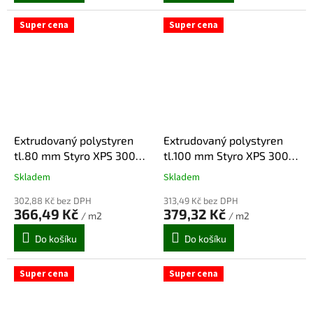
5
5
hvězdiček.
hvězdiček.
Super cena
Super cena
Extrudovaný polystyren
Extrudovaný polystyren
tl.80 mm Styro XPS 300
tl.100 mm Styro XPS 300
SP-I, vafle 1 250x600 (3,75
SP-I, vafle 1 250x600
Skladem
Skladem
Průměrné
Průměrné
m2/bal)
(3m2/bal)
hodnocení
hodnocení
302,88 Kč bez DPH
313,49 Kč bez DPH
produktu
produktu
366,49 Kč
379,32 Kč
/ m2
/ m2
je
je
5,0
5,0
Do košíku
Do košíku
z
z
5
5
hvězdiček.
hvězdiček.
Super cena
Super cena