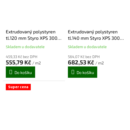
Extrudovaný polystyren
Extrudovaný polystyren
tl.120 mm Styro XPS 300
tl.140 mm Styro XPS 300
SP-I, vafle 1 250x600 (3
SP-I, vafle 1 250x600 (2,25
Skladem u dodavatele
Skladem u dodavatele
Průměrné
Průměrné
m2/bal)
m2/bal)
hodnocení
hodnocení
459,33 Kč bez DPH
564,07 Kč bez DPH
produktu
produktu
555,79 Kč
682,53 Kč
/ m2
/ m2
je
je
5,0
5,0
Do košíku
Do košíku
z
z
5
5
hvězdiček.
hvězdiček.
Super cena