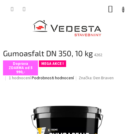
Přejít
NÁKUP
na
obsah
KOŠÍK
Gumoasfalt DN 350, 10 kg
4262
Doprava
MEGA AKCE !
ZDARMA od 5
990,-
Průměrné
1 hodnocení
Podrobnosti hodnocení
Značka:
Den Braven
hodnocení
produktu
je
5,0
z
5
hvězdiček.