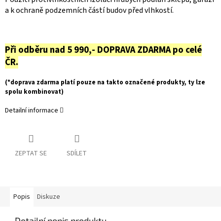
a k ochraně podzemních částí budov před vlhkostí.
Při odběru nad 5 990,- DOPRAVA ZDARMA po celé
ČR.
(*doprava zdarma platí pouze na takto označené produkty, ty lze
spolu kombinovat)
Detailní informace
ZEPTAT SE
SDÍLET
Popis
Diskuze
Detailní popis produktu