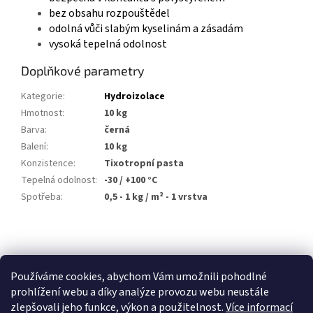
bez obsahu rozpouštědel
odolná vůči slabým kyselinám a zásadám
vysoká tepelná odolnost
Doplňkové parametry
Kategorie
:
Hydroizolace
Hmotnost
:
10 kg
Barva
:
černá
Balení
:
10 kg
Konzistence
:
Tixotropní pasta
Tepelná odolnost
:
-30 / +100 °C
Spotřeba
:
0,5 - 1 kg / m² - 1 vrstva
Z
á
p
Používáme cookies, abychom Vám umožnili pohodlné
a
prohlížení webu a díky analýze provozu webu neustále
t
zlepšovali jeho funkce, výkon a použitelnost.
Více informací