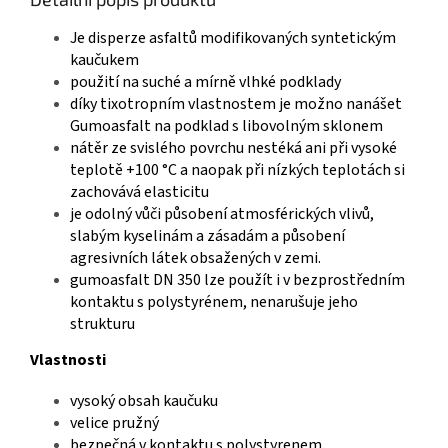
Je disperze asfaltů modifikovaných syntetickým
kaučukem
použití na suché a mírně vlhké
podklady
díky tixotropním vlastnostem je možno nanášet
Gumoasfalt na podklad s libovolným
sklonem
nátěr ze svislého povrchu nestéká ani při vysoké
teplotě +100 °C a naopak při nízkých
teplotách si
zachovává elasticitu
je odolný vůči působení atmosférických vlivů,
slabým kyselinám
a zásadám a působení
agresivních látek obsažených v zemi.
gumoasfalt DN 350 lze použít i v
bezprostředním
kontaktu s polystyrénem, nenarušuje jeho
strukturu
Vlastnosti
vysoký obsah kaučuku
velice pružný
bezpečná v kontaktu s polystyrenem