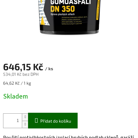
646,15 Kč
/ ks
534,01 Kč bez DPH
Měrná
64,62 Kč / 1 kg
cena:
Skladem
Přidat do košíku
Použití protivlhkostních izolací hrubých podlah sklepů, garáží