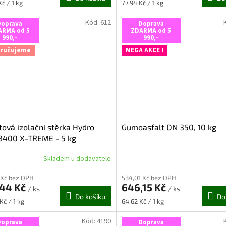
Měrná
č / 1 kg
77,94 Kč / 1 kg
z
cena:
5
Kód:
612
Doprava
Doprava
ček.
hvězdiček.
ARMA od 5
ZDARMA od 5
990,-
990,-
ručujeme
MEGA AKCE !
tová izolační stěrka Hydro
Gumoasfalt DN 350, 10 kg
B400 X-TREME - 5 kg
Skladem u dodavatele
rné
Průměrné
cení
hodnocení
 Kč bez DPH
534,01 Kč bez DPH
ktu
produktu
,44 Kč
646,15 Kč
je
/ ks
/ ks
Do košíku
Do
5,0
Měrná
Kč / 1 kg
64,62 Kč / 1 kg
z
cena:
5
Kód:
4190
Doprava
Doprava