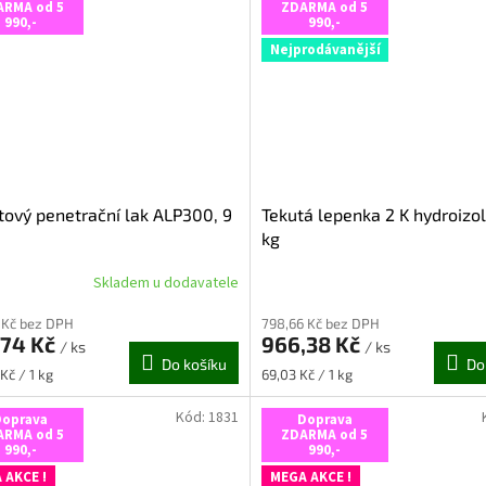
ček.
hvězdiček.
ARMA od 5
ZDARMA od 5
990,-
990,-
Nejprodávanější
tový penetrační lak ALP300, 9
Tekutá lepenka 2 K hydroizo
kg
Skladem u dodavatele
rné
Průměrné
cení
hodnocení
 Kč bez DPH
798,66 Kč bez DPH
ktu
produktu
,74 Kč
966,38 Kč
je
/ ks
/ ks
Do košíku
Do
5,0
Měrná
Kč / 1 kg
69,03 Kč / 1 kg
z
cena:
5
Kód:
1831
Doprava
Doprava
ček.
hvězdiček.
ARMA od 5
ZDARMA od 5
990,-
990,-
 AKCE !
MEGA AKCE !