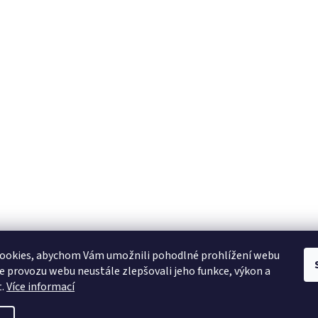
ookies, abychom Vám umožnili pohodlné prohlížení webu
ze provozu webu neustále zlepšovali jeho funkce, výkon a
t.
Více informací