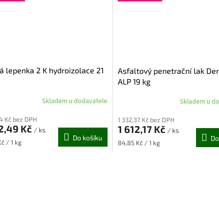
á lepenka 2 K hydroizolace 21
Asfaltový penetrační lak De
ALP 19 kg
Skladem u dodavatele
Skladem u d
rné
Průměrné
cení
hodnocení
64 Kč bez DPH
1 332,37 Kč bez DPH
ktu
produktu
2,49 Kč
1 612,17 Kč
je
/ ks
/ ks
Do košíku
Do
5,0
Měrná
č / 1 kg
84,85 Kč / 1 kg
z
cena:
5
O
ček.
hvězdiček.
v
l
á
d
a