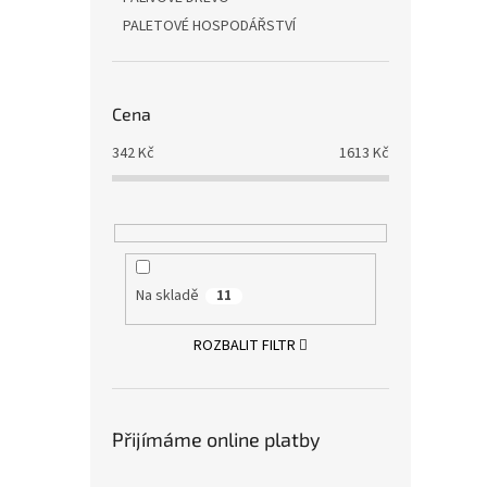
PALETOVÉ HOSPODÁŘSTVÍ
Cena
342
Kč
1613
Kč
Na skladě
11
ROZBALIT FILTR
Přijímáme online platby