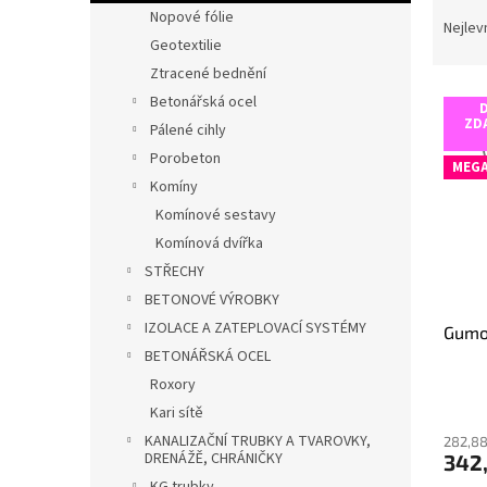
Ř
n
Nopové fólie
a
e
Nejlev
Geotextilie
z
l
e
Ztracené bednění
V
n
Betonářská ocel
ý
í
ZD
Pálené cihly
p
p
Porobeton
i
r
MEGA
Komíny
s
o
p
Komínové sestavy
d
r
u
Komínová dvířka
o
k
STŘECHY
d
t
BETONOVÉ VÝROBKY
u
ů
IZOLACE A ZATEPLOVACÍ SYSTÉMY
Gumoa
k
BETONÁŘSKÁ OCEL
t
ů
Roxory
Průmě
Kari sítě
hodno
KANALIZAČNÍ TRUBKY A TVAROVKY,
282,88
produ
DRENÁŽĚ, CHRÁNIČKY
342
je
5,0