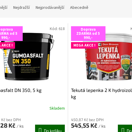
nější
Nejdražší
Nejprodávanější
Abecedně
Kód:
618
Doprava
Doprava
ARMA od 5
ZDARMA od 5
990,-
990,-
 AKCE !
MEGA AKCE !
sfalt DN 350, 5 kg
Tekutá lepenka 2 K hydroizo
kg
Skladem
rné
Průměrné
cení
hodnocení
 Kč bez DPH
450,87 Kč bez DPH
ktu
produktu
,28 Kč
545,55 Kč
je
/ ks
/ ks
Do košíku
Do
5,0