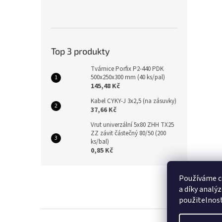
Top 3 produkty
Tvárnice Porfix P2-440 PDK
500x250x300 mm (40 ks/pal)
145,48 Kč
Kabel CYKY-J 3x2,5 (na zásuvky)
37,66 Kč
Vrut univerzální 5x80 ZHH TX25
ZZ závit částečný 80/50 (200
ks/bal)
0,85 Kč
Z
Používáme c
á
a díky analý
p
použitelnos
a
t