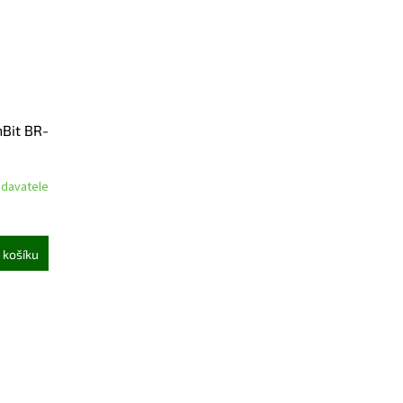
nBit BR-
odavatele
 košíku