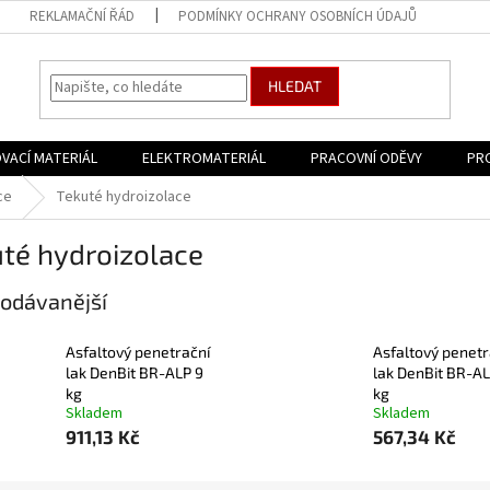
REKLAMAČNÍ ŘÁD
PODMÍNKY OCHRANY OSOBNÍCH ÚDAJŮ
HLEDAT
VACÍ MATERIÁL
ELEKTROMATERIÁL
PRACOVNÍ ODĚVY
PR
ce
Tekuté hydroizolace
té hydroizolace
odávanější
Asfaltový penetrační
Asfaltový penetr
lak DenBit BR-ALP 9
lak DenBit BR-AL
kg
kg
Skladem
Skladem
911,13 Kč
567,34 Kč