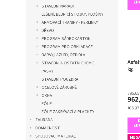
hvězdi
ZD
STAVEBNÍ NÁŘADÍ
LEŠENÍ, BEDNÍCÍ STOJKY, PLOŠINY
ARMOVACÍ TKANINY - PERLINKY
DŘEVO
PROGRAM SÁDROKARTON
PROGRAM PRO OBKLADAČE
BARVY,LAZURY, ŘEDIDLA
Asfal
STAVEBNÍ A OSTATNÍ CHEMIE
kg
PÁSKY
STAVEBNÍ POUZDRA
Průmě
OCELOVÉ ZÁRUBNĚ
hodno
795,65
produ
OKNA
962
je
FÓLIE
5,0
Měrná
106,97 
FÓLIE ZAKRÝVACÍ A PLACHTY
z
cena:
5
ZAHRADA
hvězdi
ZD
DOMÁCNOST
SPOJOVACÍ MATERIÁL
MEGA