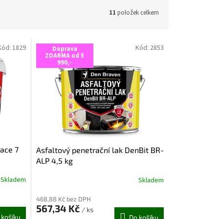
11
položek celkem
Kód:
1829
Kód:
2853
Doprava
ZDARMA od 5
990,-
lace 7
Asfaltový penetrační lak DenBit BR-
ALP 4,5 kg
Skladem
Skladem
Průměrné
hodnocení
468,88 Kč bez DPH
produktu
567,34 Kč
je
/ ks
 košíku
Do košíku
5,0