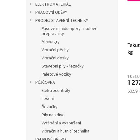
ELEKTROMATERIÁL
PRACOVNÍ ODĚVY
PRODEJ STAVEBNÍ TECHNIKY
Pásové minidumpery a kolové
přepravníky
Minibagry
Tekut
Vibrační pěchy
kg
Vibrační desky
Průmě
Stavební pily - řezačky
hodno
Paletové vozíky
1 051,
produ
1 27
PŮJČOVNA
je
5,0
Elektrocentrály
Měrná
60,59 K
z
cena:
Lešení
5
Řezačky
hvězdi
Pily na zdivo
Vytápění a vysoušení
Vibrační a hutnící technika
PALIVOVÉ DŘEVO