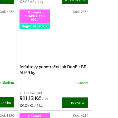
Měrná
126,08 Kč / 1 kg
z
cena:
5
Kód:
4262
Kód:
2854
Doprava
hvězdiček.
ZDARMA od 5
990,-
Nejprodávanější
Asfaltový penetrační lak DenBit BR-
ALP 9 kg
Skladem
Skladem
Průměrné
hodnocení
753 Kč bez DPH
produktu
911,13 Kč
je
/ ks
 košíku
Do košíku
5,0
Měrná
101,24 Kč / 1 kg
z
cena:
5
Kód:
1830
Kód:
4294
Doprava