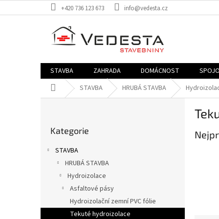
Přejít
+420 736 123 673
info@vedesta.cz
na
obsah
STAVBA
ZAHRADA
DOMÁCNOST
SPOJO
Domů
STAVBA
HRUBÁ STAVBA
Hydroizola
P
Teku
o
Přeskočit
s
Kategorie
kategorie
Nejpr
t
r
STAVBA
a
HRUBÁ STAVBA
n
Hydroizolace
n
í
Asfaltové pásy
p
Hydroizolační zemní PVC fólie
a
Tekuté hydroizolace