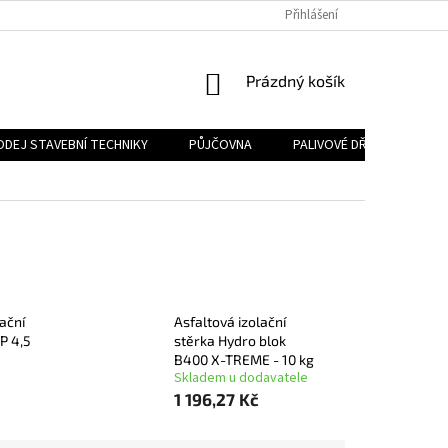
Přihlášení
NÁKUPNÍ
Prázdný košík
KOŠÍK
ODEJ STAVEBNÍ TECHNIKY
PŮJČOVNA
PALIVOVÉ DŘEVO
PA
ační
Asfaltová izolační
P 4,5
stěrka Hydro blok
B400 X-TREME - 10 kg
Skladem u dodavatele
1 196,27 Kč