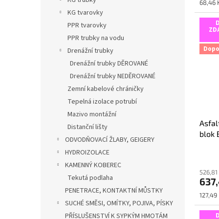
KG trubky
Měrná
68,46 K
z
cena:
KG tvarovky
5
PPR tvarovky
hvězdi
ZD
PPR trubky na vodu
Dopo
Drenážní trubky
Drenážní trubky DĚROVANÉ
Drenážní trubky NEDĚROVANÉ
Zemní kabelové chráničky
Tepelná izolace potrubí
Mazivo montážní
Asfal
Distanční lišty
blok 
ODVODŇOVACÍ ŽLABY, GEIGERY
HYDROIZOLACE
Průmě
hodno
KAMENNÝ KOBEREC
526,81
produ
Tekutá podlaha
637
je
PENETRACE, KONTAKTNÍ MŮSTKY
5,0
Měrná
127,49 
z
SUCHÉ SMĚSI, OMÍTKY, POJIVA, PÍSKY
cena:
5
PŘÍSLUŠENSTVÍ K SYPKÝM HMOTÁM