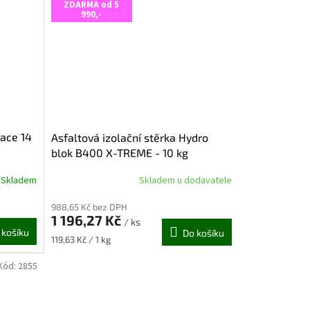
hvězdiček.
ZDARMA od 5
990,-
lace 14
Asfaltová izolační stěrka Hydro
blok B400 X-TREME - 10 kg
Skladem
Skladem u dodavatele
Průměrné
hodnocení
988,65 Kč bez DPH
produktu
1 196,27 Kč
je
/ ks
 košíku
Do košíku
5,0
Měrná
119,63 Kč / 1 kg
z
cena:
5
Kód:
2855
hvězdiček.