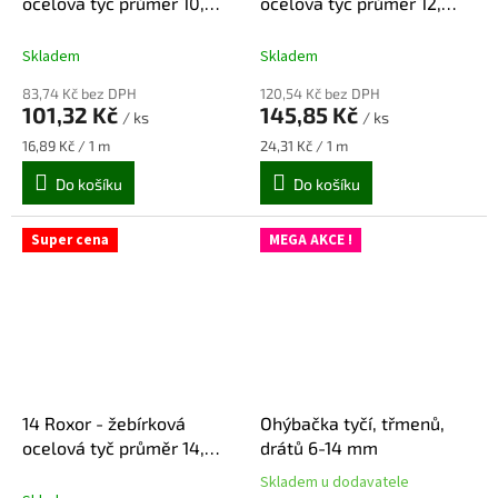
ocelová tyč průměr 10,
ocelová tyč průměr 12,
délka 6 m
délka 6 m
Skladem
Skladem
83,74 Kč bez DPH
120,54 Kč bez DPH
101,32 Kč
145,85 Kč
/ ks
/ ks
Měrná
Měrná
16,89 Kč / 1 m
24,31 Kč / 1 m
cena:
cena:
Do košíku
Do košíku
Super cena
MEGA AKCE !
14 Roxor - žebírková
Ohýbačka tyčí, třmenů,
ocelová tyč průměr 14,
drátů 6-14 mm
délka 6 m
Skladem u dodavatele
Průměrné