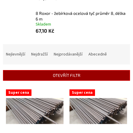
8 Roxor - žebírková ocelová tyč průměr 8, délka
6 m
Skladem
67,10 Kč
Ř
a
Nejlevnější
Nejdražší
Nejprodávanější
Abecedně
z
e
n
OTEVŘÍT FILTR
í
p
V
r
Super cena
Super cena
ý
o
p
d
i
u
s
k
p
t
r
ů