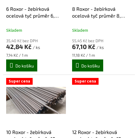
o
d
6 Roxor - žebírková
8 Roxor - žebírková
u
ocelová tyč průměr 6,
ocelová tyč průměr 8,
k
délka 6 m
délka 6 m
t
Skladem
Skladem
ů
35,40 Kč bez DPH
55,45 Kč bez DPH
42,84 Kč
67,10 Kč
/ ks
/ ks
Měrná
Měrná
7,14 Kč / 1 m
11,18 Kč / 1 m
cena:
cena:
Do košíku
Do košíku
Super cena
Super cena
10 Roxor - žebírková
12 Roxor - žebírková