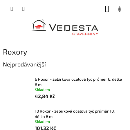
Přejít
NÁKUP
na
obsah
KOŠÍK
Roxory
Nejprodávanější
6 Roxor - žebírková ocelová tyč průměr 6, délka
6 m
Skladem
42,84 Kč
10 Roxor - žebírková ocelová tyč průměr 10,
délka 6 m
Skladem
101,32 Kč