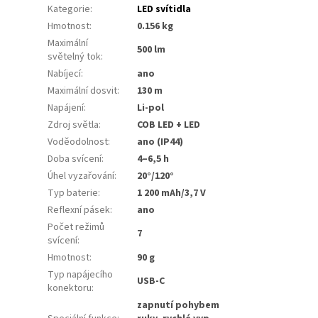
Kategorie
:
LED svítidla
Hmotnost
:
0.156 kg
Maximální
500 lm
světelný tok
:
Nabíjecí
:
ano
Maximální dosvit
:
130 m
Napájení
:
Li-pol
Zdroj světla
:
COB LED + LED
Voděodolnost
:
ano (IP44)
Doba svícení
:
4–6,5 h
Úhel vyzařování
:
20°/120°
Typ baterie
:
1 200 mAh/3,7 V
Reflexní pásek
:
ano
Počet režimů
7
svícení
:
Hmotnost
:
90 g
Typ napájecího
USB-C
konektoru
:
zapnutí pohybem