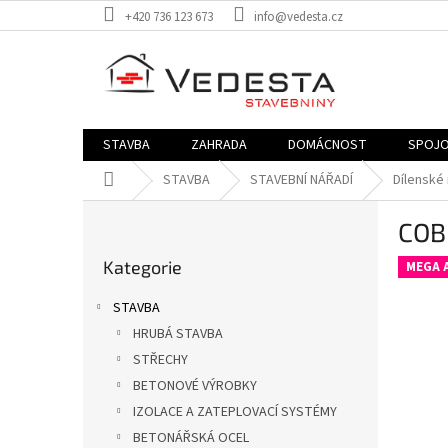
Přejít
+420 736 123 673
info@vedesta.cz
na
obsah
STAVBA
ZAHRADA
DOMÁCNOST
SPOJO
Domů
STAVBA
STAVEBNÍ NÁŘADÍ
Dílenské 
P
COB 
o
Přeskočit
s
Kategorie
kategorie
MEGA A
t
r
STAVBA
a
HRUBÁ STAVBA
n
STŘECHY
n
í
BETONOVÉ VÝROBKY
p
IZOLACE A ZATEPLOVACÍ SYSTÉMY
a
BETONÁŘSKÁ OCEL