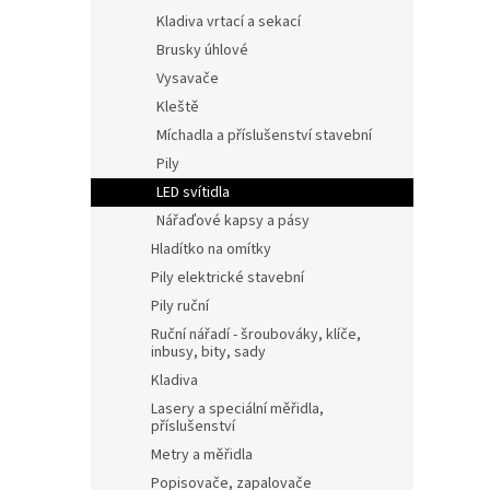
Kladiva vrtací a sekací
Brusky úhlové
Vysavače
Kleště
Míchadla a příslušenství stavební
Pily
LED svítidla
Nářaďové kapsy a pásy
Hladítko na omítky
Pily elektrické stavební
Pily ruční
Ruční nářadí - šroubováky, klíče,
inbusy, bity, sady
Kladiva
Lasery a speciální měřidla,
příslušenství
Metry a měřidla
Popisovače, zapalovače