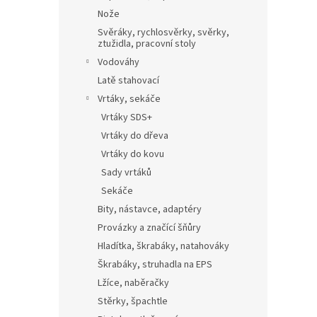
Nože
Svěráky, rychlosvěrky, svěrky,
ztužidla, pracovní stoly
Vodováhy
Latě stahovací
Vrtáky, sekáče
Vrtáky SDS+
Vrtáky do dřeva
Vrtáky do kovu
Sady vrtáků
Sekáče
Bity, nástavce, adaptéry
Provázky a značící šňůry
Hladítka, škrabáky, natahováky
Škrabáky, struhadla na EPS
Lžíce, naběračky
Stěrky, špachtle