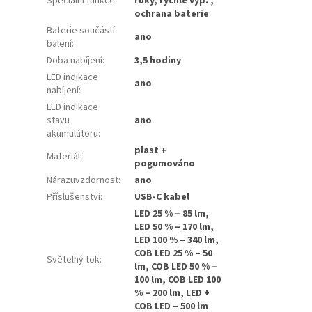
Speciální funkce
:
ruky, rychlé vyp. ,
ochrana baterie
Baterie součástí
ano
balení
:
Doba nabíjení
:
3,5 hodiny
LED indikace
ano
nabíjení
:
LED indikace
stavu
ano
akumulátoru
:
plast +
Materiál
:
pogumováno
Nárazuvzdornost
:
ano
Příslušenství
:
USB-C kabel
LED 25 % – 85 lm,
LED 50 % – 170 lm,
LED 100 % – 340 lm,
COB LED 25 % – 50
Světelný tok
:
lm, COB LED 50 % –
100 lm, COB LED 100
% – 200 lm, LED +
COB LED – 500 lm