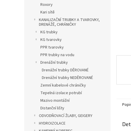
n
Roxory
e
Kari sítě
l
KANALIZAČNÍ TRUBKY A TVAROVKY,
DRENÁŽĚ, CHRÁNIČKY
KG trubky
KG tvarovky
PPR tvarovky
PPR trubky na vodu
Drenážní trubky
Drenážní trubky DĚROVANÉ
Drenážní trubky NEDĚROVANÉ
Zemní kabelové chráničky
Tepelná izolace potrubí
Mazivo montážní
Popi
Distanční lišty
ODVODŇOVACÍ ŽLABY, GEIGERY
HYDROIZOLACE
Det