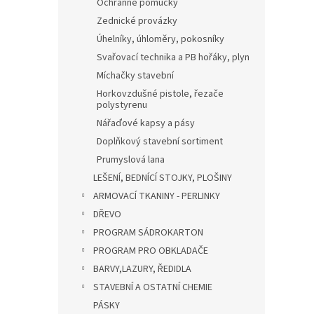
Ochranné pomůcky
Zednické provázky
Úhelníky, úhloměry, pokosníky
Svařovací technika a PB hořáky, plyn
Míchačky stavební
Horkovzdušné pistole, řezače
polystyrenu
Nářaďové kapsy a pásy
Doplňkový stavební sortiment
Prumyslová lana
LEŠENÍ, BEDNÍCÍ STOJKY, PLOŠINY
ARMOVACÍ TKANINY - PERLINKY
DŘEVO
PROGRAM SÁDROKARTON
PROGRAM PRO OBKLADAČE
BARVY,LAZURY, ŘEDIDLA
STAVEBNÍ A OSTATNÍ CHEMIE
PÁSKY