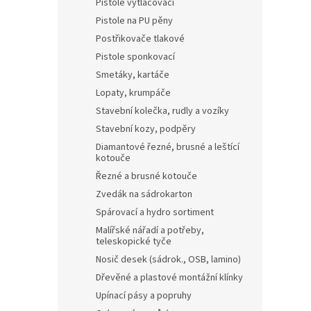
Pistole vytlačovací
Pistole na PU pěny
Postřikovače tlakové
Pistole sponkovací
Smetáky, kartáče
Lopaty, krumpáče
Stavební kolečka, rudly a vozíky
Stavební kozy, podpěry
Diamantové řezné, brusné a leštící
kotouče
Řezné a brusné kotouče
Zvedák na sádrokarton
Spárovací a hydro sortiment
Malířské nářadí a potřeby,
teleskopické tyče
Nosič desek (sádrok., OSB, lamino)
Dřevěné a plastové montážní klínky
Upínací pásy a popruhy