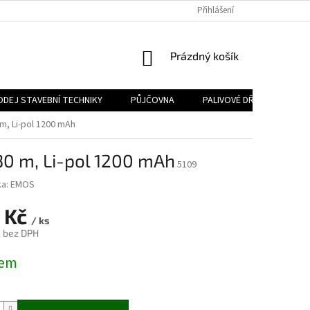
Přihlášení
NÁKUPNÍ
Prázdný košík
KOŠÍK
ODEJ STAVEBNÍ TECHNIKY
PŮJČOVNA
PALIVOVÉ DŘEVO
PA
 m, Li-pol 1200 mAh
30 m, Li-pol 1200 mAh
5109
ka:
EMOS
 Kč
/ ks
č bez DPH
dem