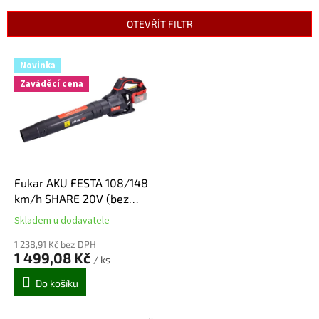
e
n
OTEVŘÍT FILTR
í
p
V
r
Novinka
ý
o
Zaváděcí cena
p
d
i
u
s
k
p
t
r
ů
o
d
Fukar AKU FESTA 108/148
u
km/h SHARE 20V (bez
k
baterie a nabíječky)
Skladem u dodavatele
Průměrné
t
hodnocení
ů
1 238,91 Kč bez DPH
produktu
1 499,08 Kč
/ ks
je
5,0
Do košíku
z
5
hvězdiček.