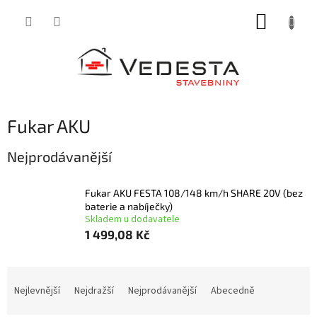
Přejít
NÁKUP
na
obsah
KOŠÍK
Fukar AKU
Nejprodávanější
Fukar AKU FESTA 108/148 km/h SHARE 20V (bez
baterie a nabíječky)
Skladem u dodavatele
1 499,08 Kč
Ř
a
Nejlevnější
Nejdražší
Nejprodávanější
Abecedně
z