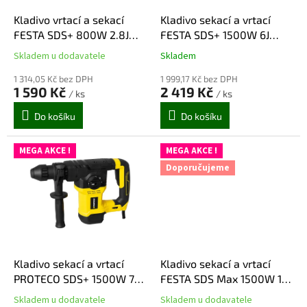
o
d
Kladivo vrtací a sekací
Kladivo sekací a vrtací
u
FESTA SDS+ 800W 2.8J
FESTA SDS+ 1500W 6J
k
230V
230V
Skladem u dodavatele
Skladem
Průměrné
Průměrné
t
hodnocení
hodnocení
ů
1 314,05 Kč bez DPH
1 999,17 Kč bez DPH
produktu
produktu
1 590 Kč
2 419 Kč
/ ks
/ ks
je
je
5,0
5,0
Do košíku
Do košíku
z
z
5
5
hvězdiček.
hvězdiček.
MEGA AKCE !
MEGA AKCE !
Doporučujeme
Kladivo sekací a vrtací
Kladivo sekací a vrtací
PROTECO SDS+ 1500W 7J
FESTA SDS Max 1500W 12J
230V
230V
Skladem u dodavatele
Skladem u dodavatele
Průměrné
Průměrné