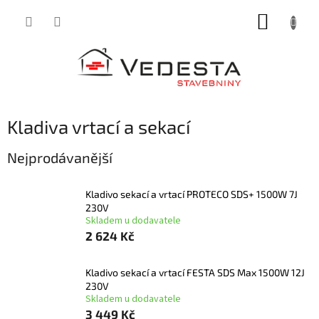
Přejít
NÁKUP
na
obsah
KOŠÍK
Kladiva vrtací a sekací
Nejprodávanější
Kladivo sekací a vrtací PROTECO SDS+ 1500W 7J
230V
Skladem u dodavatele
2 624 Kč
Kladivo sekací a vrtací FESTA SDS Max 1500W 12J
230V
Skladem u dodavatele
3 449 Kč